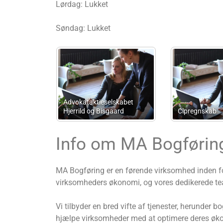
Lørdag: Lukket
Søndag: Lukket
&
Moth
Højmark Kontorservice
Advokatanpartsselskab
v/Thomas Forsom
Info om MA Bogførin
MA Bogføring er en førende virksomhed inden fo
virksomheders økonomi, og vores dedikerede team 
Vi tilbyder en bred vifte af tjenester, herunde
hjælpe virksomheder med at optimere deres øko