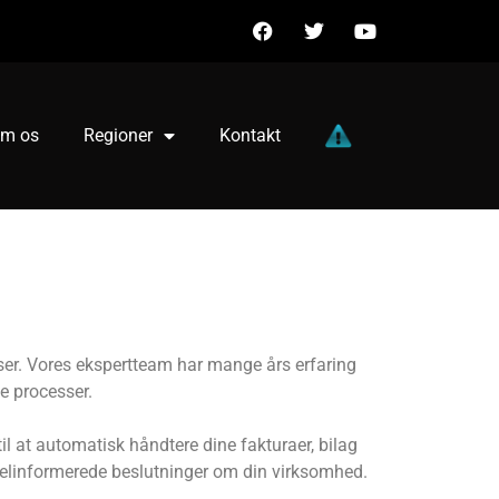
m os
Regioner
Kontakt
elser. Vores ekspertteam har mange års erfaring
e processer.
 at automatisk håndtere dine fakturaer, bilag
 velinformerede beslutninger om din virksomhed.