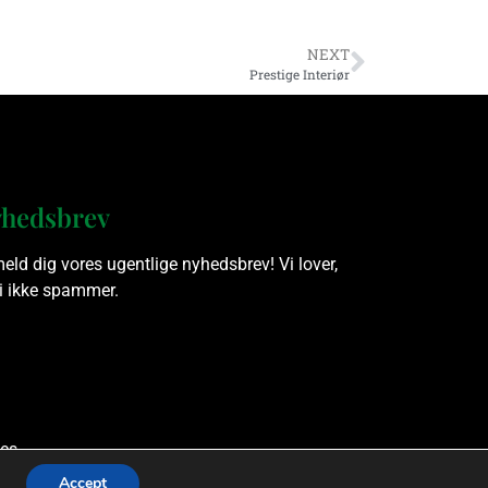
NEXT
Prestige Interiør
hedsbrev
meld dig vores ugentlige nyhedsbrev! Vi lover,
vi ikke spammer.
es.
Accept