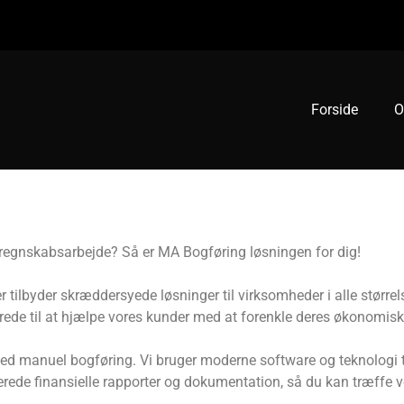
Forside
O
 regnskabsarbejde? Så er MA Bogføring løsningen for dig!
der tilbyder skræddersyede løsninger til virksomheder i alle størr
erede til at hjælpe vores kunder med at forenkle deres økonomisk
d manuel bogføring. Vi bruger moderne software og teknologi til
aterede finansielle rapporter og dokumentation, så du kan træffe