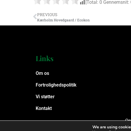
[Total:
0
Gennemsnit:
PREVIOUS
Kærholm Hovedgaard / Ecokon
Links
Om os
Fortrolighedspolitik
Vi støtter
Kontakt
Op
We are using cookies