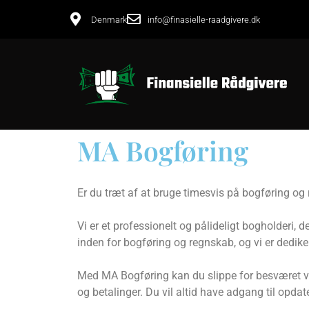
Denmark
info@finasielle-raadgivere.dk
MA Bogføring
Er du træt af at bruge timesvis på bogføring og
Vi er et professionelt og pålideligt bogholderi, 
inden for bogføring og regnskab, og vi er dedik
Med MA Bogføring kan du slippe for besværet ve
og betalinger. Du vil altid have adgang til opd