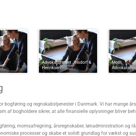
Skaarup Firmaservice
PMP Sekretærservice
g
r bogføring og regnskabstjenester i Danmark. Vi har mange års e
af bogholdere sikrer, at alle finansielle oplysninger bliver beh
r bogføring, momsafregning, årsregnskaber, lønadministration og 
nomiske processer og skabe et solidt grundlag for vækst og su