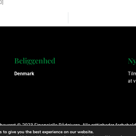
0
]
Beliggenhed
Ny
Denmark
Til
at 
havsret © 2023 Finansielle Rådgivere. Alle rettigheder forbehold
 to give you the best experience on our website.