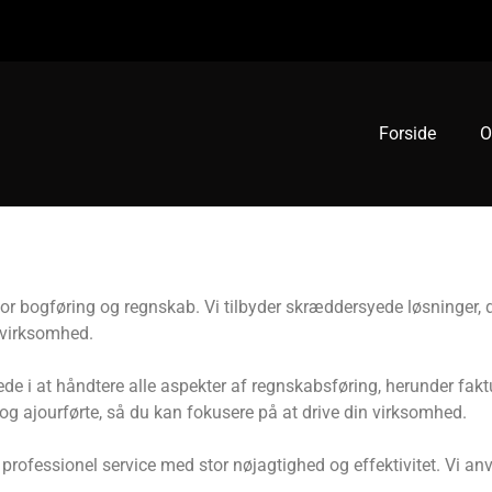
Forside
O
or bogføring og regnskab. Vi tilbyder skræddersyede løsninger, d
 virksomhed.
ede i at håndtere alle aspekter af regnskabsføring, herunder fa
te og ajourførte, så du kan fokusere på at drive din virksomhed.
 professionel service med stor nøjagtighed og effektivitet. Vi a