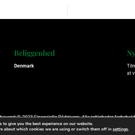
Beliggenhed
Ny
Denmark
Til
at 
havsret © 2023 Finansielle Rådgivere. Alle rettigheder forbehold
 to give you the best experience on our website.
re about which cookies we are using or switch them off in
settings
.