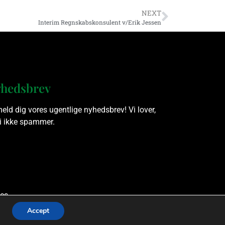
NEXT
Interim Regnskabskonsulent v/Erik Jessen
hedsbrev
meld dig vores ugentlige nyhedsbrev! Vi lover,
vi ikke spammer.
es.
Accept