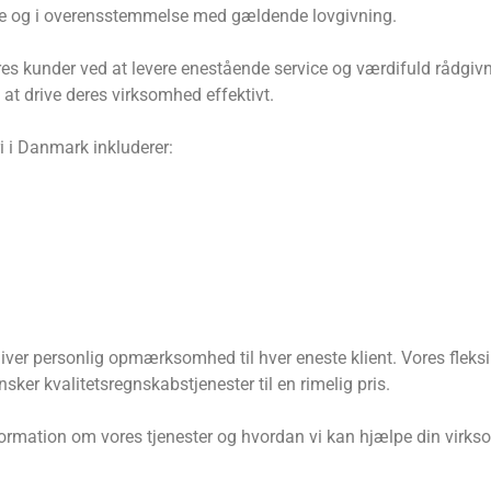
ørte og i overensstemmelse med gældende lovgivning.
res kunder ved at levere enestående service og værdifuld rådgivn
at drive deres virksomhed effektivt.
i i Danmark inkluderer:
r giver personlig opmærksomhed til hver eneste klient. Vores fle
ønsker kvalitetsregnskabstjenester til en rimelig pris.
formation om vores tjenester og hvordan vi kan hjælpe din vir