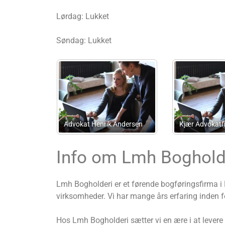
Lørdag: Lukket
Søndag: Lukket
Talkompagniet
Statsautoriseret Revisions
Søby & Partne
okatfirma
Virksomhed
Advokatfirma 
Info om Lmh Boghold
Lmh Bogholderi er et førende bogføringsfirma i
virksomheder. Vi har mange års erfaring inden 
Hos Lmh Bogholderi sætter vi en ære i at levere 