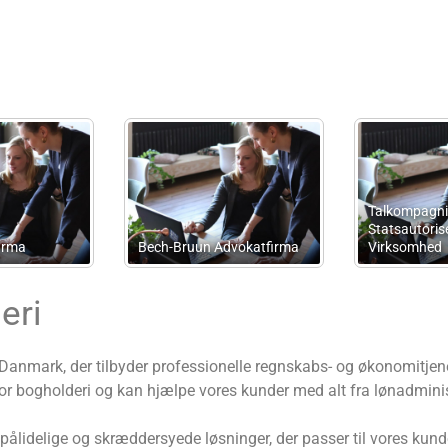
re
v/Niels Søby
Cn Bogføring
Advokat Lise
eri
 Danmark, der tilbyder professionelle regnskabs- og økonomitjen
for bogholderi og kan hjælpe vores kunder med alt fra lønadmini
pålidelige og skræddersyede løsninger, der passer til vores kund