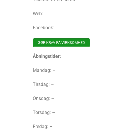
Web:
Facebook:
GØR KRAV PÅ VIRKSOMHED
Åbningstider:
Mandag: –
Tirsdag: –
Onsdag: –
Torsdag: –
Fredag: –