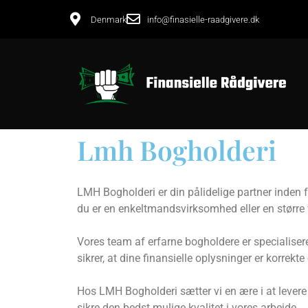
Denmark
info@finasielle-raadgivere.dk
Lmh Bogholderi
LMH Bogholderi er din pålidelige partner inden f
du er en enkeltmandsvirksomhed eller en større
Vores team af erfarne bogholdere er specialiser
sikrer, at dine finansielle oplysninger er korrek
Hos LMH Bogholderi sætter vi en ære i at levere
sikre den bedst mulige kvalitet i vores arbejde.