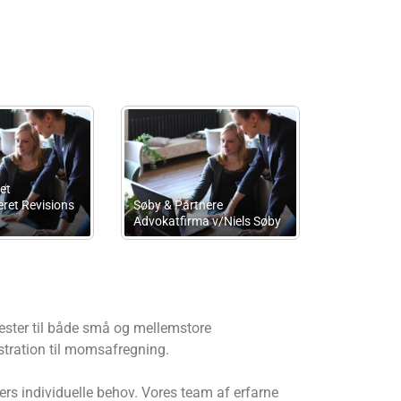
 Holten
Advokat Erik Høgh
Nt Advokat
ester til både små og mellemstore
stration til momsafregning.
ers individuelle behov. Vores team af erfarne