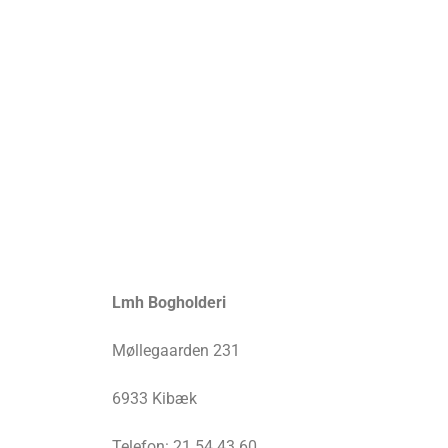
Lmh Bogholderi
Møllegaarden 231
6933 Kibæk
Telefon: 21 54 43 60