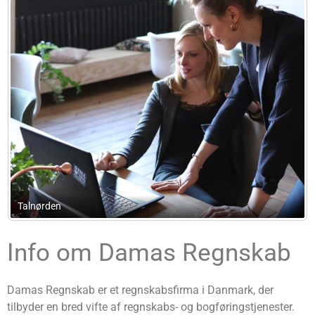
Beconomy
Info om Damas Regnskab
Damas Regnskab er et regnskabsfirma i Danmark, der
tilbyder en bred vifte af regnskabs- og bogføringstjenester.