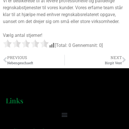
Vi er dedikerede til at levere professionelle og pålidelige
regnskabstjenester til vores kunder. Vores erfarne team står
klar til at hjælpe med enhver regnskabsrelateret opgave,
uanset om det drejer sig om små eller store virksomheder.
Vælg antal stjerner!
[Total:
0
Gennemsnit:
0
]
PREVIOUS
NEXT
Nebengeschaeft
Birgit Vest
Links