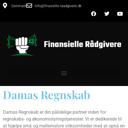
Denmark
info@finasielle-raadgivere.dk
Damas Regnskab
Damas Regnskab er din pålidelige partner inden for
regnskabs- og økonomistyringstjenester. Vi er dedikerede til
at hjælpe små og mellemstore virksomheder med at opnå en