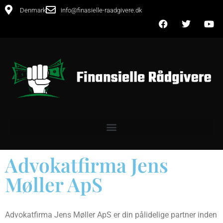
Denmark
info@finasielle-raadgivere.dk
Advokatfirma Jens
Møller ApS
Advokatfirma Jens Møller ApS er din pålidelige partner inden