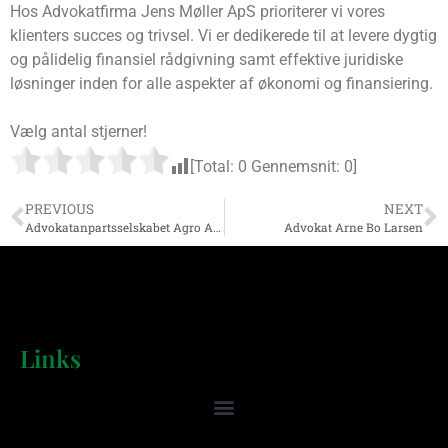
Hos Advokatfirma Jens Møller ApS prioriterer vi vores
klienters succes og trivsel. Vi er dedikerede til at levere dygtig
og pålidelig finansiel rådgivning samt effektive juridiske
løsninger inden for alle aspekter af økonomi og finansiering.
Vælg antal stjerner!
[Total:
0
Gennemsnit:
0
]
PREVIOUS
NEXT
Advokatanpartsselskabet Agro Advokater
Advokat Arne Bo Larsen
Links