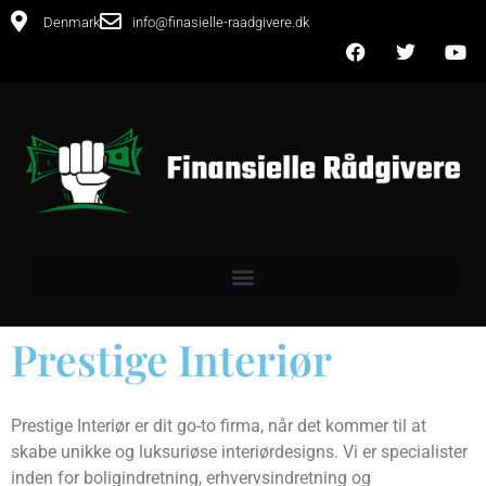
Denmark
info@finasielle-raadgivere.dk
Prestige Interiør
Prestige Interiør er dit go-to firma, når det kommer til at
skabe unikke og luksuriøse interiørdesigns. Vi er specialister
inden for boligindretning, erhvervsindretning og