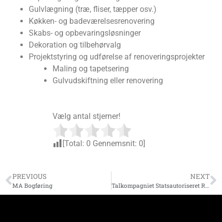
Gulvlægning (træ, fliser, tæpper osv.)
Køkken- og badeværelsesrenovering
Skabs- og opbevaringsløsninger
Dekoration og tilbehørvalg
Projektstyring og udførelse af renoveringsprojekter
Maling og tapetsering
Gulvudskiftning eller renovering
Vælg antal stjerner!
[Total:
0
Gennemsnit:
0
]
PREVIOUS
NEXT
MA Bogføring
Talkompagniet Statsautoriseret Revisions Virksomhed