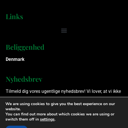
Links
Beliggenhed
Denmark
Nyhedsbrev
Tilmeld dig vores ugentlige nyhedsbrev! Vi lover, at vi ikke
spammer.
We are using cookies to give you the best experience on our
website.
You can find out more about which cookies we are using or
Ophavsret © 2023 Finansielle Rådgivere. Alle rettigheder
switch them off in
settings
.
forbeholdes.