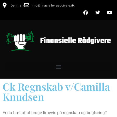
Denmark
info@finasielle-raadgivere.dk
Ck Regnskab v/Camilla
Knudsen
Er du træt af at bruge timevis på regnskab og bogføring?