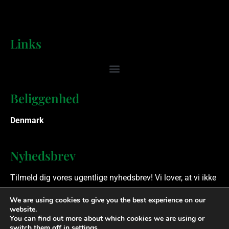
Links
Beliggenhed
Denmark
Nyhedsbrev
Tilmeld dig vores ugentlige nyhedsbrev! Vi lover, at vi ikke
spammer.
We are using cookies to give you the best experience on our
website.
You can find out more about which cookies we are using or
Ophavsret © 2023 Finansielle Rådgivere. Alle rettigheder
switch them off in
settings
.