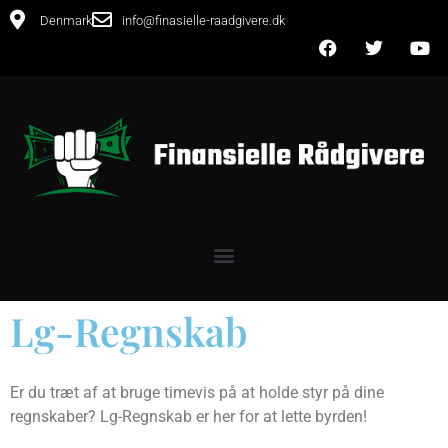
Denmark
info@finasielle-raadgivere.dk
Lg-Regnskab
Er du træt af at bruge timevis på at holde styr på dine
regnskaber? Lg-Regnskab er her for at lette byrden!