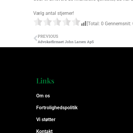
Vælg antal stjerner!
[Total:
0
Gennemsnit:
PREVIOUS
Advokatfirmaet John Larsen ApS
Links
Om os
Fortrolighedspolitik
Vi støtter
Kontakt