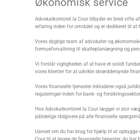
Økonomisk service
Advokatkontoret la Cour tilbyder en bred vifte af
erfaring inden for området og er dedikeret til 
Vores dygtige team af advokater og økonomiske rå
formueforvaltning til skatteplanlægning og pen
Vi forstår vigtigheden af ​​at have et solidt f
vores klienter for at udvikle skræddersyede finans
Vores finansielle tjenester inkluderer også jur
reguleringer inden for bank- og forsikringssekt
Hos Advokatkontoret la Cour lægger vi stor vægt 
pålidelige rådgivere på alle finansielle spørgsmå
Uanset om du har brug for hjælp til at opbygge 
Cour til at levere de finansielle tjenester, du har