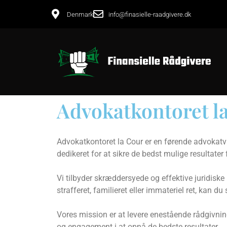
Denmark
info@finasielle-raadgivere.dk
Advokatkontoret l
Advokatkontoret la Cour er en førende advokatv
dedikeret for at sikre de bedst mulige resultater f
Vi tilbyder skræddersyede og effektive juridiske
strafferet, familieret eller immateriel ret, kan 
Vores mission er at levere enestående rådgivning
og engagement i at opnå de bedste resultater.