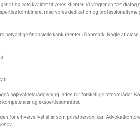
r af højeste kvalitet til vores klienter. Vi vægter en tæt dialog 
spertise kombineret med vores dedikation og professionalisme gør
e betydelige finansielle konkurrenter i Danmark. Nogle af disse 
ab
kab
 også højkvalitetsrådgivning inden for forskellige retsområder. K
ge kompetencer og ekspertiseområder.
den for erhvervslivet eller som privatperson, kan Advokatkontore
behov.