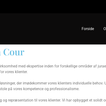
Forside
O
a Cour
irksomhed med ekspertise inden for forskellige områder af jurae
or vores klienter.
 løsninger, der imødekommer vores klienters individuelle behov. 
du stole på vores kompetence og professionalisme.
 og repræsentation til vores klienter. Vi har opbygget et solid