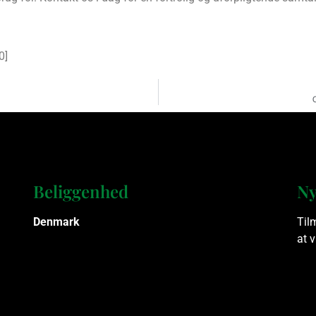
0
]
Beliggenhed
Ny
Denmark
Til
at 