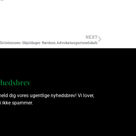
NEXT
Christiansen-Skjoldager-Rørdam Advokatanpartsselskab
hedsbrev
meld dig vores ugentlige nyhedsbrev! Vi lover,
vi ikke spammer.