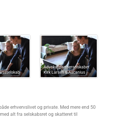
Innova Advokatfirma
ErstatningsAdvokaterne
Advokatpartnerselskab
l både erhvervslivet og private. Med mere end 50
ed alt fra selskabsret og skatteret til