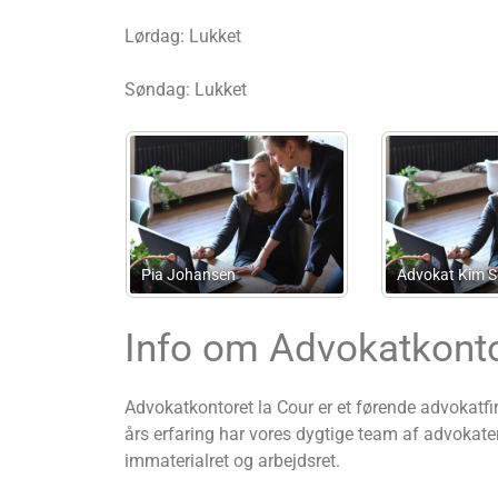
Lørdag: Lukket
Søndag: Lukket
Mhs
Advokatpartnerselskabet
Advokatanpartsselskab
Kirk Larsen & Ascanius
Info om Advokatkonto
Advokatkontoret la Cour er et førende advokatfir
års erfaring har vores dygtige team af advokater 
immaterialret og arbejdsret.