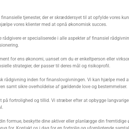
 finansielle tjenester, der er skræddersyet til at opfylde vores k
at hjælpe vores klienter med at opnå økonomisk succes.
dgivere er specialiserede i alle aspekter af finansiel rådgivnin
sionering.
undament for ens økonomi, uanset om du er enkeltperson eller vir
ielle strategier, der passer til deres mål og risikoprofil.
idisk rådgivning inden for finanslovgivningen. Vi kan hjælpe med
oren samt sikre overholdelse af gældende love og bestemmelser.
på fortrolighed og tillid. Vi stræber efter at opbygge langvarige
l.
din formue, beskytte dine aktiver eller planlægge din fremtidige
 brug for. Kontakt os i dag for en fortrolig og uforpligtende samtal