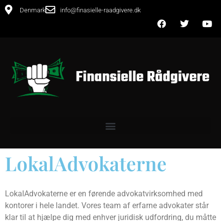
Denmark
info@finasielle-raadgivere.dk
LokalAdvokaterne
LokalAdvokaterne er en førende advokatvirksomhed med
kontorer i hele landet. Vores team af erfarne advokater står
klar til at hjælpe dig med enhver juridisk udfordring, du måtte