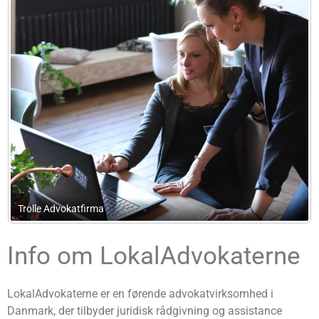
Schroll Consulting
Info om LokalAdvokaterne
LokalAdvokaterne er en førende advokatvirksomhed i
Danmark, der tilbyder juridisk rådgivning og assistance