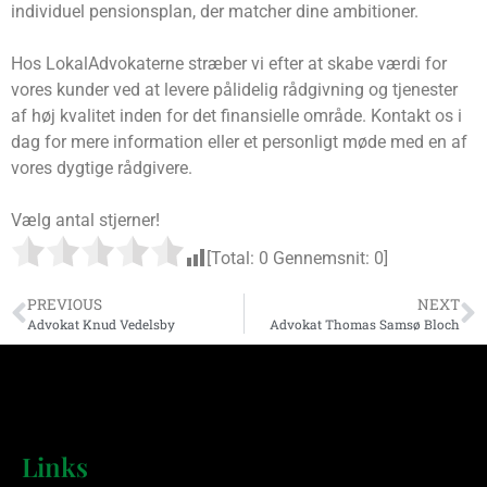
individuel pensionsplan, der matcher dine ambitioner.
Hos LokalAdvokaterne stræber vi efter at skabe værdi for
vores kunder ved at levere pålidelig rådgivning og tjenester
af høj kvalitet inden for det finansielle område. Kontakt os i
dag for mere information eller et personligt møde med en af
vores dygtige rådgivere.
Vælg antal stjerner!
[Total:
0
Gennemsnit:
0
]
PREVIOUS
NEXT
Advokat Knud Vedelsby
Advokat Thomas Samsø Bloch
Links