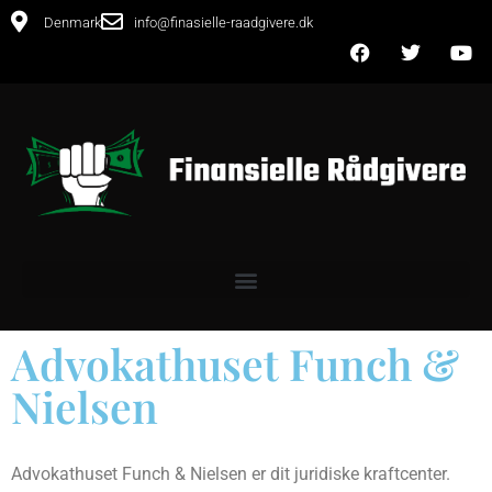
Denmark
info@finasielle-raadgivere.dk
Advokathuset Funch &
Nielsen
Advokathuset Funch & Nielsen er dit juridiske kraftcenter.