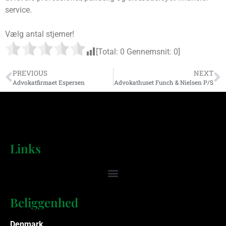
service.
Vælg antal stjerner!
[Total:
0
Gennemsnit:
0
]
PREVIOUS
NEXT
Advokatfirmaet Espersen
Advokathuset Funch & Nielsen P/S
Links
Beliggenhed
Denmark