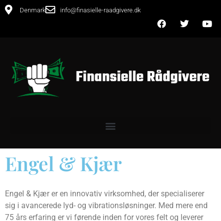
Denmark
info@finasielle-raadgivere.dk
Engel & Kjær
Engel & Kjær er en innovativ virksomhed, der specialiserer
sig i avancerede lyd- og vibrationsløsninger. Med mere end
75 års erfaring er vi førende inden for vores felt og leverer