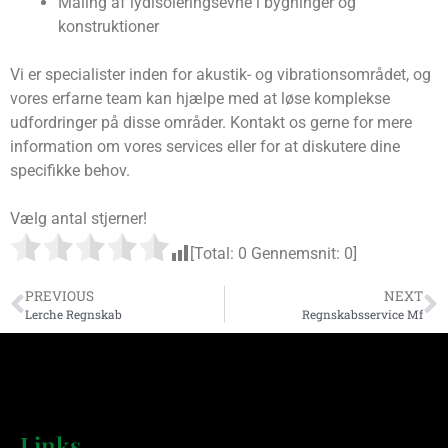
Måling af lydisoleringsevne i bygninger og
konstruktioner
Vi er specialister inden for akustik- og vibrationsområdet, og
vores erfarne team kan hjælpe med at løse komplekse
udfordringer på disse områder. Kontakt os gerne for mere
information om vores services eller for at diskutere dine
specifikke behov.
Vælg antal stjerner!
[Total:
0
Gennemsnit:
0
]
PREVIOUS
NEXT
Lerche Regnskab
Regnskabsservice Mf
Links