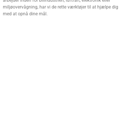
arbejder inden for bilindustrien, luftfart, elektronik eller
miljøovervågning, har vi de rette værktøjer til at hjælpe dig
med at opnå dine mål.