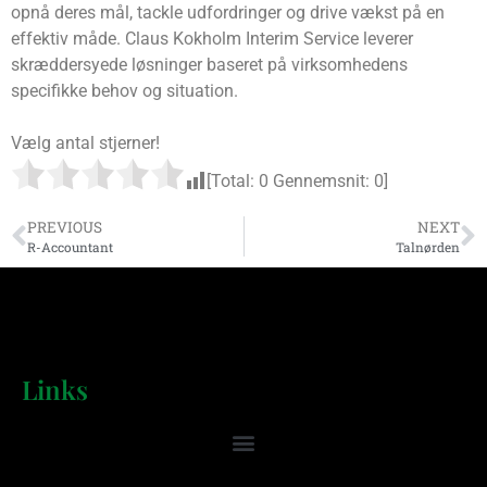
opnå deres mål, tackle udfordringer og drive vækst på en
effektiv måde. Claus Kokholm Interim Service leverer
skræddersyede løsninger baseret på virksomhedens
specifikke behov og situation.
Vælg antal stjerner!
[Total:
0
Gennemsnit:
0
]
PREVIOUS
NEXT
R-Accountant
Talnørden
Links