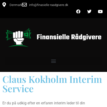
Denmark
info@finasielle-raadgivere.dk
Claus Kokholm Interim
Service
Er du på udkig efter en erfaren interim leder til din