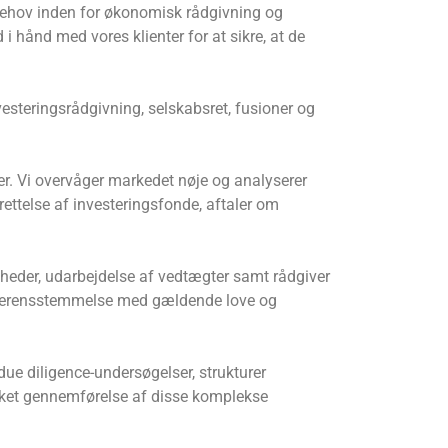
 behov inden for økonomisk rådgivning og
i hånd med vores klienter for at sikre, at de
esteringsrådgivning, selskabsret, fusioner og
ger. Vi overvåger markedet nøje og analyserer
rettelse af investeringsfonde, aftaler om
mheder, udarbejdelse af vedtægter samt rådgiver
 i overensstemmelse med gældende love og
 due diligence-undersøgelser, strukturer
ykket gennemførelse af disse komplekse