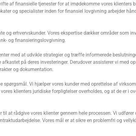
ifte af finansielle tjenester for at imødekomme vores klienters
ter og specialister inden for finansiel lovgivning arbejder hånd 
vate og erhvervskunder. Vores ekspertise dækker områder som inv
ank- og finansieringslovgivning.
ienter med at udvikle strategier og træffe informerede beslutnin
e afkastet på deres investeringer. Derudover assisterer vi med op
rakter og dokumentation.
ige spørgsmål. Vi hjælper vores kunder med oprettelse af virkso
 vores klienters juridiske forpligtelser overholdes, og at de er
r til at rådgive vores klienter gennem hele processen. Vi udfører
ntraktudarbejdelse. Vores mål er at sikre en problemfri og vell