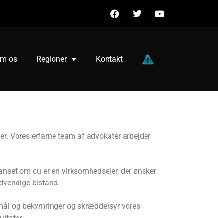
m os
Regioner
Kontakt
r. Vores erfarne team af advokater arbejder
 Uanset om du er en virksomhedsejer, der ønsker
nødvendige bistand.
gsmål og bekymringer og skræddersyr vores
ultater.