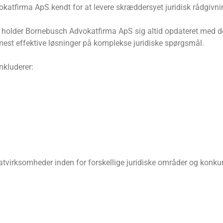
katfirma ApS kendt for at levere skræddersyet juridisk rådgivnin
er, holder Bornebusch Advokatfirma ApS sig altid opdateret med d
est effektive løsninger på komplekse juridiske spørgsmål.
nkluderer:
virksomheder inden for forskellige juridiske områder og konkurr