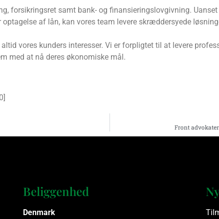
ing, forsikringsret samt bank- og finansieringslovgivning. Uanse
ller optagelse af lån, kan vores team levere skræddersyede løsning
tid vores kunders interesser. Vi er forpligtet til at levere profes
dem med at nå deres økonomiske mål.
0
]
Front advokater
Beliggenhed
Ny
Denmark
Til