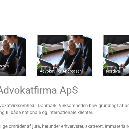
ønderholm Tax,
Advokat (H) Johan
dvokatfirma
Schwarz-Nielsen
Advokatfirma ApS
vokatvirksomhed i Danmark. Virksomheden blev grundlagt af ad
ing til både nationale og internationale klienter.
lige områder af jura, herunder erhvervsret, skatteret, immaterialr