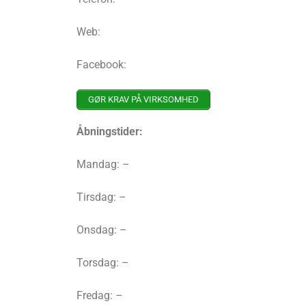
Web:
Facebook:
GØR KRAV PÅ VIRKSOMHED
Åbningstider:
Mandag: –
Tirsdag: –
Onsdag: –
Torsdag: –
Fredag: –