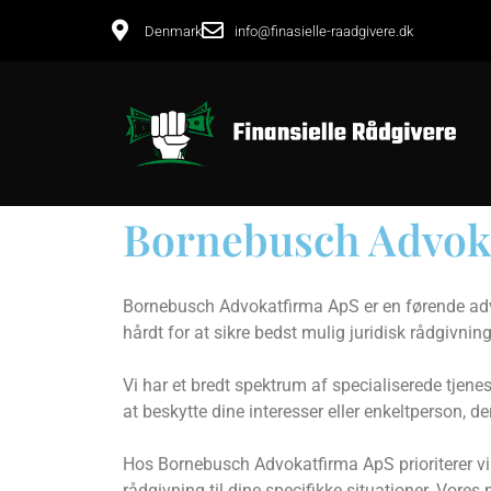
Denmark
info@finasielle-raadgivere.dk
Bornebusch Advok
Bornebusch Advokatfirma ApS er en førende advo
hårdt for at sikre bedst mulig juridisk rådgivning
Vi har et bredt spektrum af specialiserede tjene
at beskytte dine interesser eller enkeltperson, d
Hos Bornebusch Advokatfirma ApS prioriterer vi 
rådgivning til dine specifikke situationer. Vores