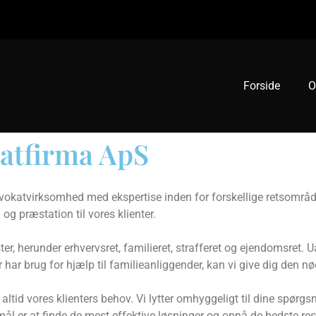
Forside
O
atfirma ApS
katvirksomhed med ekspertise inden for forskellige retsområde
 og præstation til vores klienter.
ster, herunder erhvervsret, familieret, strafferet og ejendomsret.
er har brug for hjælp til familieanliggender, kan vi give dig den 
altid vores klienters behov. Vi lytter omhyggeligt til dine spør
 mål er at finde de mest effektive løsninger og opnå de bedste res