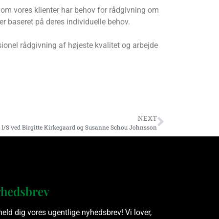
t om vores klienter har behov for rådgivning om
er baseret på deres individuelle behov.
sionel rådgivning af højeste kvalitet og arbejde
NEXT
 I/S ved Birgitte Kirkegaard og Susanne Schou Johnsson
hedsbrev
meld dig vores ugentlige nyhedsbrev! Vi lover,