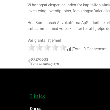
Vi har også ekspertise inden for kapitalforvaltn
investering i værdipapirer, forsikringsaftaler e
Hos Bornebusch Advokatfirma ApS prioriterer vi al
tæt sammen med vores klienter for at hjælpe 
Vælg antal stjerner!
[Total:
0
Gennemsnit:
PREVIOUS
Heb Consulting ApS
Links
Om os