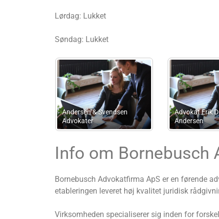
Lørdag: Lukket
Søndag: Lukket
S
rdiva
Debet/Kredit
A
Info om Bornebusch 
Bornebusch Advokatfirma ApS er en førende ad
etableringen leveret høj kvalitet juridisk rådgivn
Virksomheden specialiserer sig inden for forskel