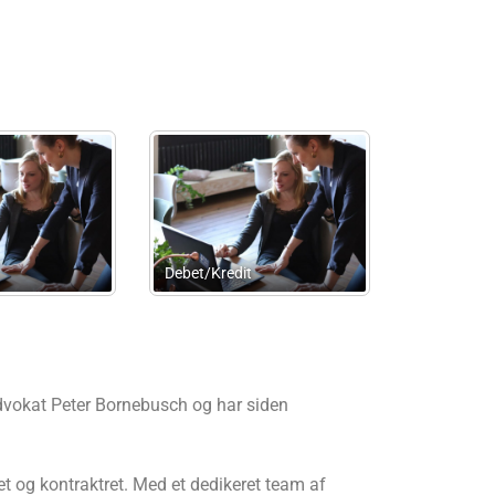
Advokatfirmaet Jakob Dahl
Thalstrup Accounting
Thomsen
vokat Peter Bornebusch og har siden
et og kontraktret. Med et dedikeret team af