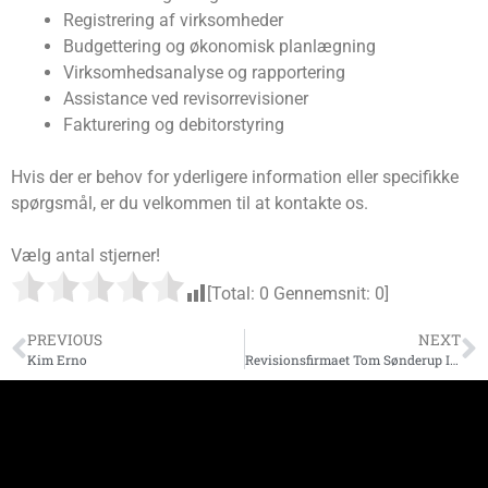
Registrering af virksomheder
Budgettering og økonomisk planlægning
Virksomhedsanalyse og rapportering
Assistance ved revisorrevisioner
Fakturering og debitorstyring
Hvis der er behov for yderligere information eller specifikke
spørgsmål, er du velkommen til at kontakte os.
Vælg antal stjerner!
[Total:
0
Gennemsnit:
0
]
PREVIOUS
NEXT
Kim Erno
Revisionsfirmaet Tom Sønderup I/S