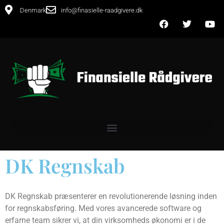
Denmark
info@finasielle-raadgivere.dk
DK Regnskab
DK Regnskab præsenterer en revolutionerende løsning inden
for regnskabsføring. Med vores avancerede software og
erfarne team sikrer vi, at din virksomheds økonomi er i de