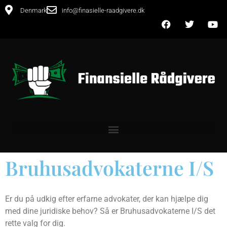
Denmark
info@finasielle-raadgivere.dk
Bruhusadvokaterne I/S
Er du på udkig efter erfarne advokater, der kan hjælpe dig
med dine juridiske behov? Så er Bruhusadvokaterne I/S det
rette valg for dig.