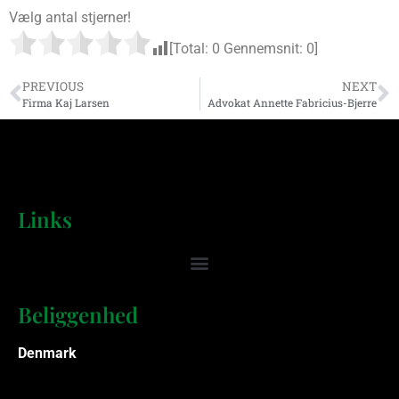
Vælg antal stjerner!
[Total:
0
Gennemsnit:
0
]
PREVIOUS
NEXT
Firma Kaj Larsen
Advokat Annette Fabricius-Bjerre
Links
Beliggenhed
Denmark