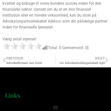
kvalitet og bidrage til vores kunders succes inden for den
finansielle sektor. Uanset om du er en stor finansiel
institution eller en mindre virksomhed, kan du stole på
Advokatanpartsselskabet Adduco som din pålidelige partner
inden for finansielle tjenester.
Vælg antal stjerner!
[Total:
0
Gennemsnit:
0
]
PREVIOUS
NEXT
Advokatfirmaet Jan Qvist
Lw Advokatholdingselskab ApS
Links