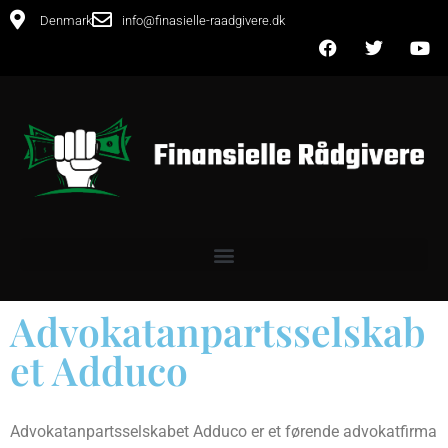
Denmark
info@finasielle-raadgivere.dk
Advokatanpartsselskab
et Adduco
Advokatanpartsselskabet Adduco er et førende advokatfirma