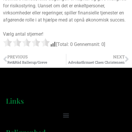
for risikostyring. Uanset om det er enkeltpersoner,
virksomheder eller regeringer, spiller finansielle tjenester en
afgørende rolle i at hjælpe med at opnå økonomisk succes.
Vælg antal stjerner!
[Total:
0
Gennemsnit:
0
]
PREVIOUS
NEXT
Ret&Råd Ballerup/Greve
Advokatfirmaet Claes Christensen
Links