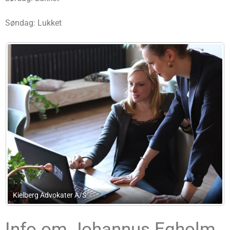
Søndag: Lukket
Partnerselskabet Advokathuset Nordsjælla
Info om Johannus Egholm