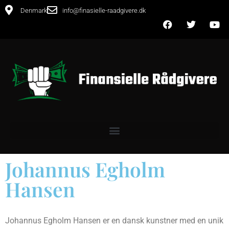
Denmark
info@finasielle-raadgivere.dk
Johannus Egholm
Hansen
Johannus Egholm Hansen er en dansk kunstner med en unik