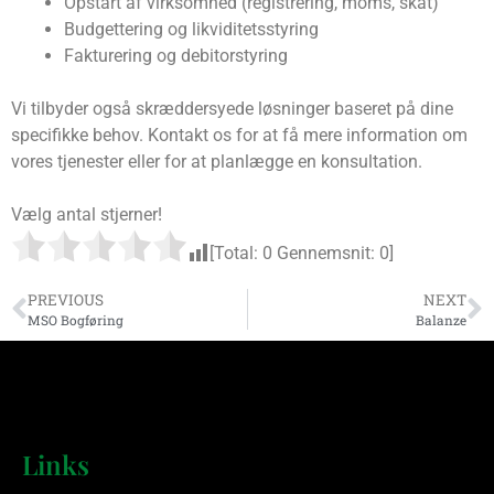
Opstart af virksomhed (registrering, moms, skat)
Budgettering og likviditetsstyring
Fakturering og debitorstyring
Vi tilbyder også skræddersyede løsninger baseret på dine
specifikke behov. Kontakt os for at få mere information om
vores tjenester eller for at planlægge en konsultation.
Vælg antal stjerner!
[Total:
0
Gennemsnit:
0
]
PREVIOUS
NEXT
MSO Bogføring
Balanze
Links