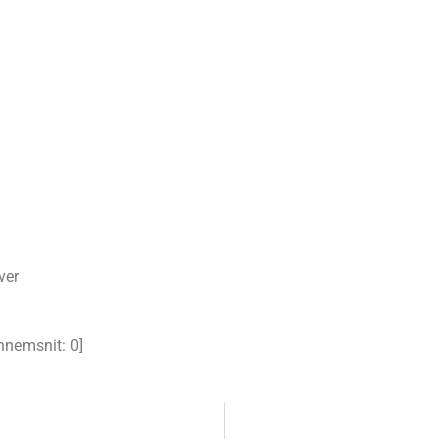
ver
nemsnit:
0
]