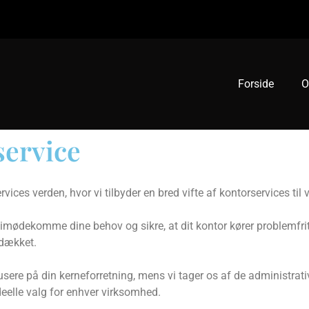
Forside
O
service
ices verden, hvor vi tilbyder en bred vifte af kontorservices til v
t imødekomme dine behov og sikre, at dit kontor kører problemfrit
 dækket.
re på din kerneforretning, mens vi tager os af de administrative
t ideelle valg for enhver virksomhed.