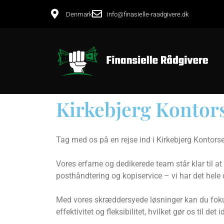
Denmark
info@finasielle-raadgivere.dk
Kirkebjerg Kontor
Tag med os på en rejse ind i Kirkebjerg Kontorserv
Vores erfarne og dedikerede team står klar til a
posthåndtering og kopiservice – vi har det hele
Med vores skræddersyede løsninger kan du fokuse
effektivitet og fleksibilitet, hvilket gør os til de