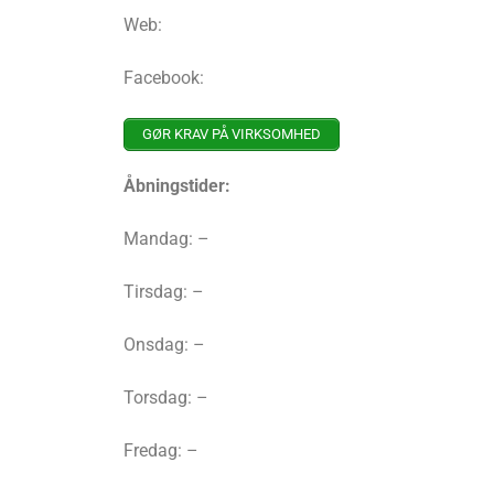
Web:
Facebook:
GØR KRAV PÅ VIRKSOMHED
Åbningstider:
Mandag: –
Tirsdag: –
Onsdag: –
Torsdag: –
Fredag: –