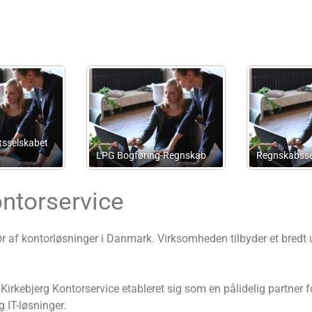
service Jylland
Din Administration
Hjortsk
ontorservice
ør af kontorløsninger i Danmark. Virksomheden tilbyder et bredt 
rkebjerg Kontorservice etableret sig som en pålidelig partner for
 IT-løsninger.