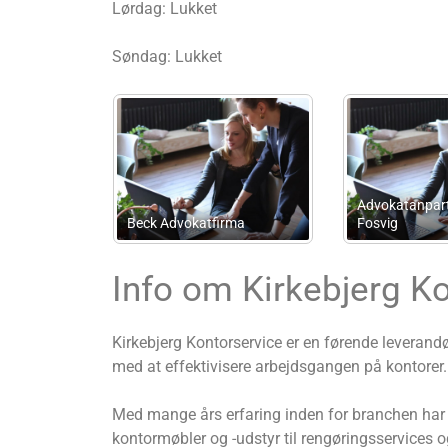
Lørdag: Lukket
Søndag: Lukket
artsselskabet
LPG Bogføring-Regnskab
Regnskabs
Info om Kirkebjerg K
Kirkebjerg Kontorservice er en førende leverand
med at effektivisere arbejdsgangen på kontorer.
Med mange års erfaring inden for branchen har Ki
kontormøbler og -udstyr til rengøringsservices og