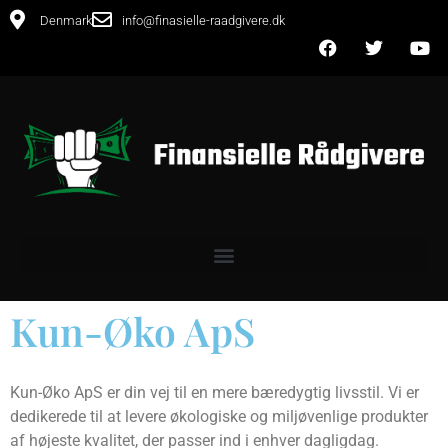
Denmark
info@finasielle-raadgivere.dk
Kun-Øko ApS
Kun-Øko ApS er din vej til en mere bæredygtig livsstil. Vi er
dedikerede til at levere økologiske og miljøvenlige produkter
af højeste kvalitet, der passer ind i enhver dagligdag.