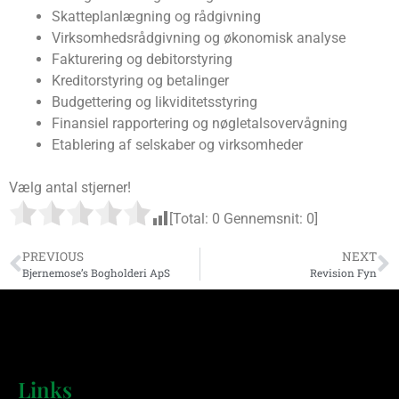
Skatteplanlægning og rådgivning
Virksomhedsrådgivning og økonomisk analyse
Fakturering og debitorstyring
Kreditorstyring og betalinger
Budgettering og likviditetsstyring
Finansiel rapportering og nøgletalsovervågning
Etablering af selskaber og virksomheder
Vælg antal stjerner!
[Total:
0
Gennemsnit:
0
]
PREVIOUS
NEXT
Bjernemose’s Bogholderi ApS
Revision Fyn
Links