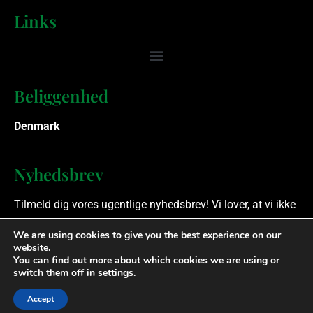
Links
Beliggenhed
Denmark
Nyhedsbrev
Tilmeld dig vores ugentlige nyhedsbrev! Vi lover, at vi ikke
spammer.
We are using cookies to give you the best experience on our
website.
You can find out more about which cookies we are using or
Ophavsret © 2023 Finansielle Rådgivere. Alle rettigheder
switch them off in
settings
.
forbeholdes.
Accept