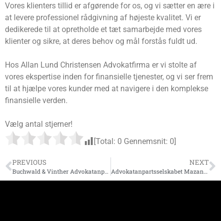
Vores klienters tillid er afgørende for os, og vi sætter en ære i
at levere professionel rådgivning af højeste kvalitet. Vi er
dedikerede til at opretholde et tæt samarbejde med vores
klienter og sikre, at deres behov og mål forstås fuldt ud.
Hos Allan Lund Christensen Advokatfirma er vi stolte af
vores ekspertise inden for finansielle tjenester, og vi ser frem
til at hjælpe vores kunder med at navigere i den komplekse
finansielle verden.
Vælg antal stjerner!
[Total:
0
Gennemsnit:
0
]
PREVIOUS
NEXT
Buchwald & Vinther Advokatanpartsselskab
Advokatanpartsselskabet Mazanti-Andersen