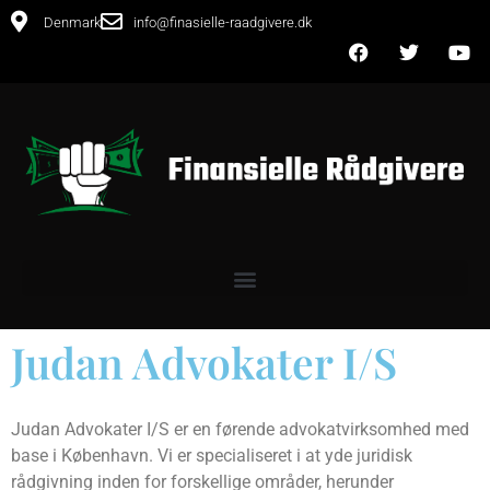
Denmark
info@finasielle-raadgivere.dk
Judan Advokater I/S
Judan Advokater I/S er en førende advokatvirksomhed med
base i København. Vi er specialiseret i at yde juridisk
rådgivning inden for forskellige områder, herunder