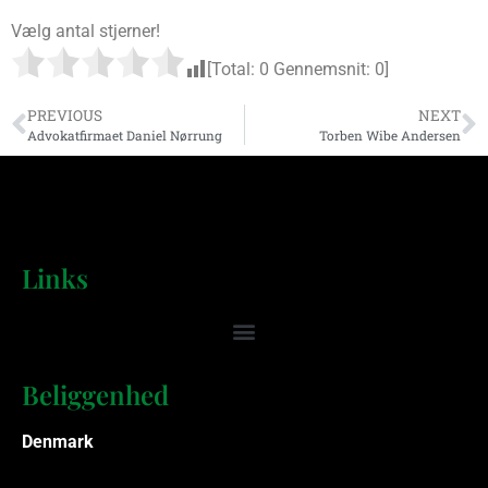
Vælg antal stjerner!
[Total:
0
Gennemsnit:
0
]
PREVIOUS
NEXT
Advokatfirmaet Daniel Nørrung
Torben Wibe Andersen
Links
Beliggenhed
Denmark