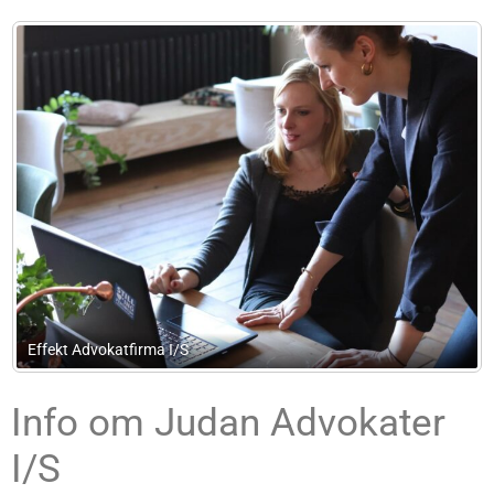
/S
Mio Consult
Info om Judan Advokater
I/S