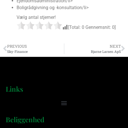
Ejendomsadministration/li>
Boligrådgivning og -konsultation/li>
Vælg antal stjerner!
[Total:
0
Gennemsnit:
0
]
PREVIOUS
NEXT
Sky-Finance
Bjarne Larsen ApS
Links
Beliggenhed