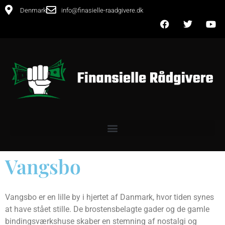
Denmark
info@finasielle-raadgivere.dk
Vangsbo
Vangsbo er en lille by i hjertet af Danmark, hvor tiden synes
at have stået stille. De brostensbelagte gader og de gamle
bindingsværkshuse skaber en stemning af nostalgi og