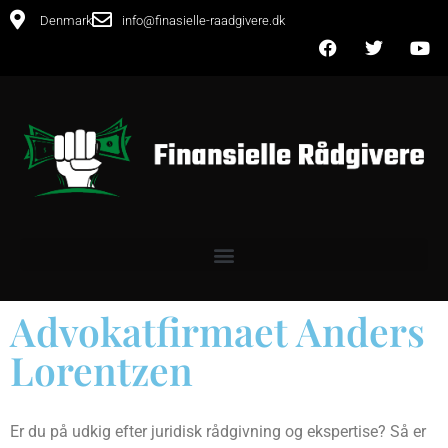
Denmark
info@finasielle-raadgivere.dk
Advokatfirmaet Anders
Lorentzen
Er du på udkig efter juridisk rådgivning og ekspertise? Så er