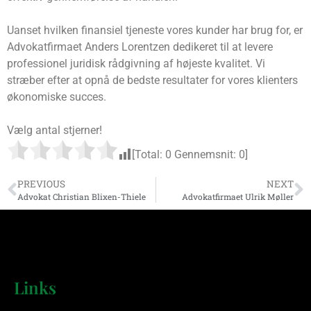
Uanset hvilken finansiel tjeneste vores kunder har brug for, er
Advokatfirmaet Anders Lorentzen dedikeret til at levere
professionel juridisk rådgivning af højeste kvalitet. Vi
stræber efter at opnå de bedste resultater for vores klienters
økonomiske succes.
Vælg antal stjerner!
[Total:
0
Gennemsnit:
0
]
PREVIOUS
NEXT
Advokat Christian Blixen-Thiele
Advokatfirmaet Ulrik Møller
Links