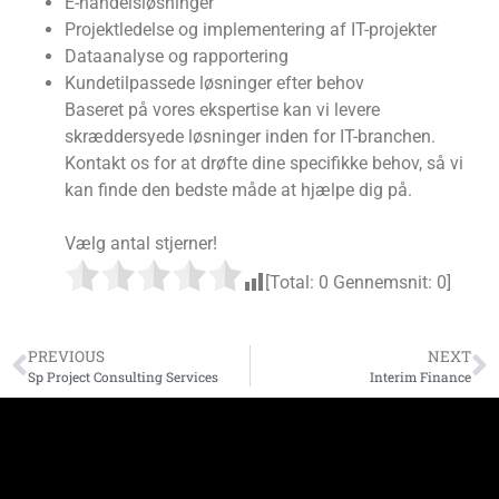
E-handelsløsninger
Projektledelse og implementering af IT-projekter
Dataanalyse og rapportering
Kundetilpassede løsninger efter behov
Baseret på vores ekspertise kan vi levere
skræddersyede løsninger inden for IT-branchen.
Kontakt os for at drøfte dine specifikke behov, så vi
kan finde den bedste måde at hjælpe dig på.
Vælg antal stjerner!
[Total:
0
Gennemsnit:
0
]
PREVIOUS
NEXT
Sp Project Consulting Services
Interim Finance