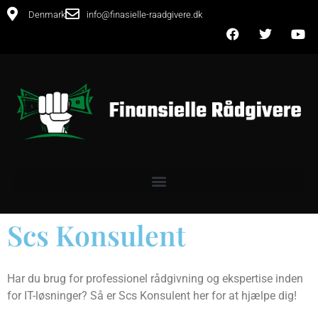
Denmark
info@finasielle-raadgivere.dk
Scs Konsulent
Har du brug for professionel rådgivning og ekspertise inden
for IT-løsninger? Så er Scs Konsulent her for at hjælpe dig!