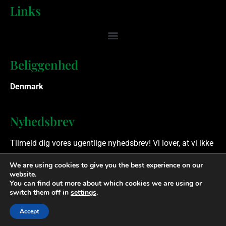
Links
Beliggenhed
Denmark
Nyhedsbrev
Tilmeld dig vores ugentlige nyhedsbrev! Vi lover, at vi ikke
spammer.
We are using cookies to give you the best experience on our
website.
You can find out more about which cookies we are using or
Ophavsret © 2023 Finansielle Rådgivere. Alle rettigheder
switch them off in
settings
.
forbeholdes.
Accept