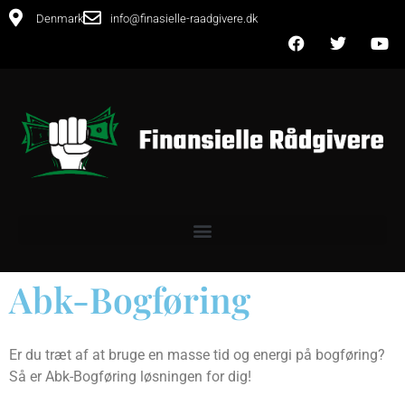
Denmark
info@finasielle-raadgivere.dk
Abk-Bogføring
Er du træt af at bruge en masse tid og energi på bogføring?
Så er Abk-Bogføring løsningen for dig!