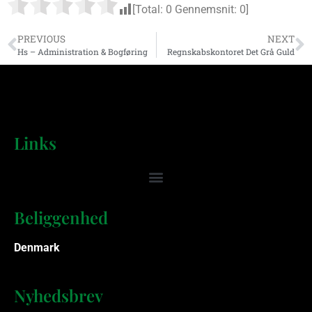
[Total:
0
Gennemsnit:
0
]
PREVIOUS
NEXT
Hs – Administration & Bogføring
Regnskabskontoret Det Grå Guld
Links
Beliggenhed
Denmark
Nyhedsbrev