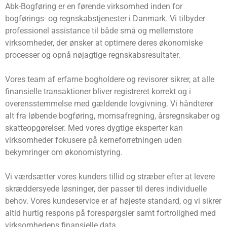
Abk-Bogføring er en førende virksomhed inden for
bogførings- og regnskabstjenester i Danmark. Vi tilbyder
professionel assistance til både små og mellemstore
virksomheder, der ønsker at optimere deres økonomiske
processer og opnå nøjagtige regnskabsresultater.
Vores team af erfarne bogholdere og revisorer sikrer, at alle
finansielle transaktioner bliver registreret korrekt og i
overensstemmelse med gældende lovgivning. Vi håndterer
alt fra løbende bogføring, momsafregning, årsregnskaber og
skatteopgørelser. Med vores dygtige eksperter kan
virksomheder fokusere på kerneforretningen uden
bekymringer om økonomistyring.
Vi værdsætter vores kunders tillid og stræber efter at levere
skræddersyede løsninger, der passer til deres individuelle
behov. Vores kundeservice er af højeste standard, og vi sikrer
altid hurtig respons på forespørgsler samt fortrolighed med
virksomhedens finansielle data.