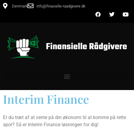
Denmark
info@finasielle-raadgivere.dk
Interim Finance
Er du træt af at vente på din økonomi til at komme på rette
spor? Så er Interim Finance løsningen for dig!