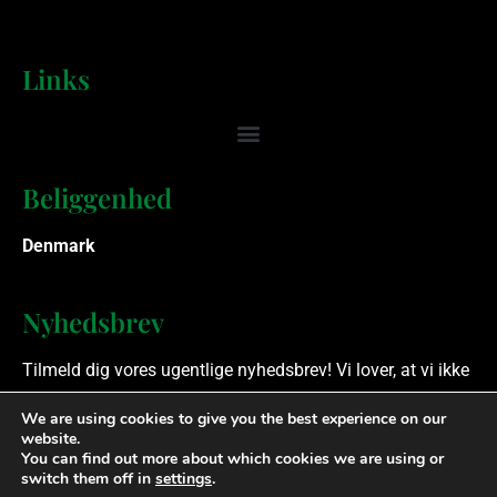
Links
Beliggenhed
Denmark
Nyhedsbrev
Tilmeld dig vores ugentlige nyhedsbrev! Vi lover, at vi ikke
spammer.
We are using cookies to give you the best experience on our
website.
You can find out more about which cookies we are using or
Ophavsret © 2023 Finansielle Rådgivere. Alle rettigheder
switch them off in
settings
.
forbeholdes.