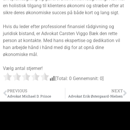
en holistisk tilgang til klientens økonomi og stræber efter at
sikre deres økonomiske succes på både kort og lang sigt.
Hvis du leder efter professionel finansiel rådgivning og
juridisk bistand, er Advokat Carsten Viggo Bæk den rette
person at kontakte. Med hans ekspertise og dedikation vil
han arbejde hånd i hånd med dig for at opnå dine
økonomiske mål.
Vælg antal stjerner!
[Total:
0
Gennemsnit:
0
]
PREVIOUS
NEXT
Advokat Michael D. Prince
Advokat Erik Østergaard-Nielsen