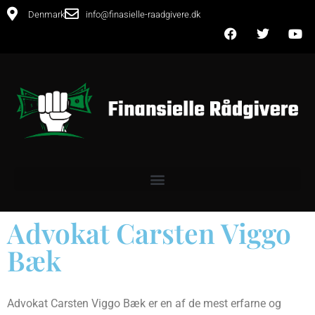
Denmark
info@finasielle-raadgivere.dk
Advokat Carsten Viggo
Bæk
Advokat Carsten Viggo Bæk er en af de mest erfarne og