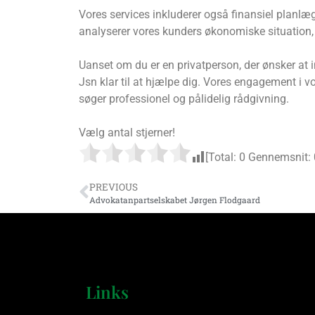
Vores services inkluderer også finansiel planl
analyserer vores kunders økonomiske situation, u
Uanset om du er en privatperson, der ønsker at i
Jsn klar til at hjælpe dig. Vores engagement i vor
søger professionel og pålidelig rådgivning.
Vælg antal stjerner!
[Total:
0
Gennemsnit:
PREVIOUS
Advokatanpartselskabet Jørgen Flodgaard
Links