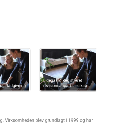
Dalsgaard, Stahl & Wøldike.
Godkendt Revision
Advokatfa Finn Borum ApS
ing. Virksomheden blev grundlagt i 1999 og har