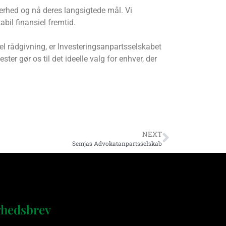
erhed og nå deres langsigtede mål. Vi
bil finansiel fremtid.
iel rådgivning, er Investeringsanpartsselskabet
ter gør os til det ideelle valg for enhver, der
NEXT
Semjas Advokatanpartsselskab
hedsbrev