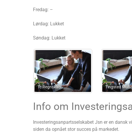
Fredag: –
Lørdag: Lukket
Søndag: Lukket
Lidegaard Registreret
 Revision og Rådgivning
revisionsanpartsselskab
P
Info om Investerings
Investeringsanpartsselskabet Jsn er en dansk vi
siden da opnået stor succes på markedet.