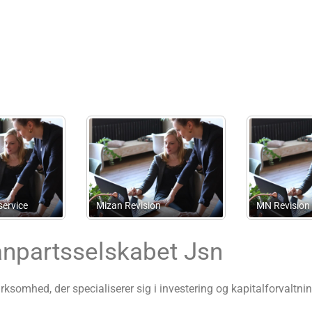
Carlsen
romosoft Danmark
Advokatanpartsselskab
anpartsselskabet Jsn
rksomhed, der specialiserer sig i investering og kapitalforvaltn