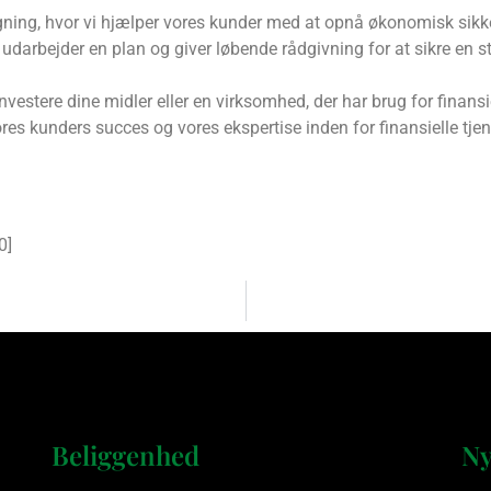
ægning, hvor vi hjælper vores kunder med at opnå økonomisk sikk
darbejder en plan og giver løbende rådgivning for at sikre en sta
nvestere dine midler eller en virksomhed, der har brug for finans
es kunders succes og vores ekspertise inden for finansielle tjenes
0
]
Beliggenhed
Ny