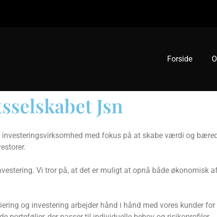
Forside
O
sselskabet Jsn
 investeringsvirksomhed med fokus på at skabe værdi og bæredygt
estorer.
nvestering. Vi tror på, at det er muligt at opnå både økonomisk a
iering og investering arbejder hånd i hånd med vores kunder for 
porteføljer, der passer til individuelle behov og risikoprofiler.