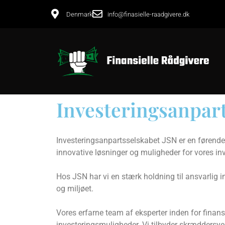
Denmark
info@finasielle-raadgivere.dk
Investeringsanpart
Investeringsanpartsselskabet JSN er en førende
innovative løsninger og muligheder for vores inv
Hos JSN har vi en stærk holdning til ansvarlig i
og miljøet.
Vores erfarne team af eksperter inden for finans
investeringsmuligheder. Vi tilbyder skræddersyede 