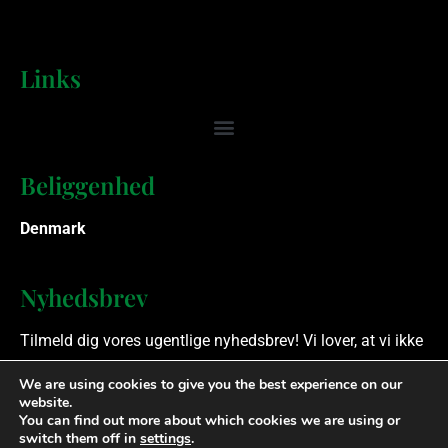
Links
Beliggenhed
Denmark
Nyhedsbrev
Tilmeld dig vores ugentlige nyhedsbrev! Vi lover, at vi ikke
spammer.
We are using cookies to give you the best experience on our
website.
You can find out more about which cookies we are using or
Ophavsret © 2023 Finansielle Rådgivere. Alle rettigheder
switch them off in
settings
.
forbeholdes.