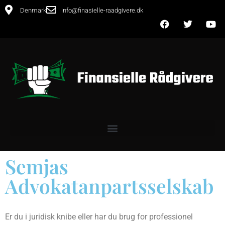
Denmark
info@finasielle-raadgivere.dk
Semjas
Advokatanpartsselskab
Er du i juridisk knibe eller har du brug for professionel