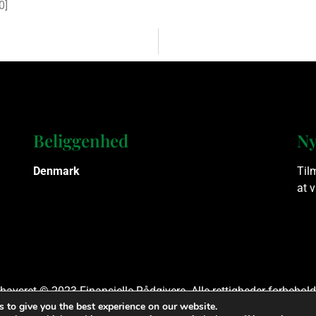
0
]
Beliggenhed
Ny
Denmark
Til
at 
havsret © 2023 Finansielle Rådgivere. Alle rettigheder forbehold
 to give you the best experience on our website.