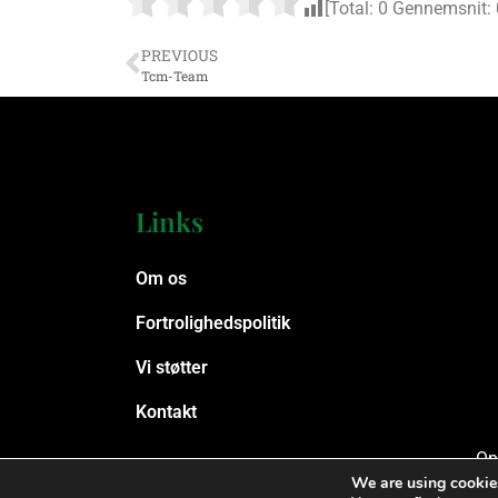
[Total:
0
Gennemsnit:
PREVIOUS
Tcm-Team
Links
Om os
Fortrolighedspolitik
Vi støtter
Kontakt
Op
We are using cookies