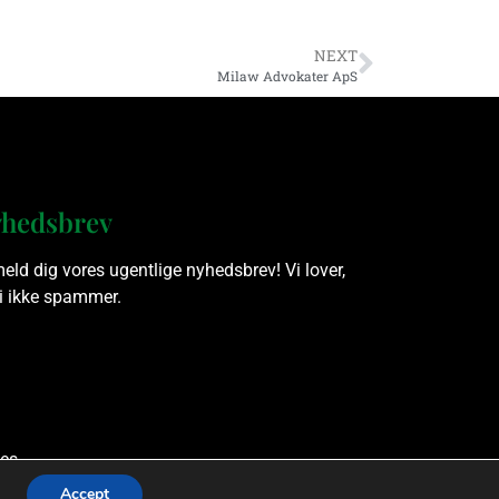
NEXT
Milaw Advokater ApS
hedsbrev
meld dig vores ugentlige nyhedsbrev! Vi lover,
vi ikke spammer.
es.
Accept