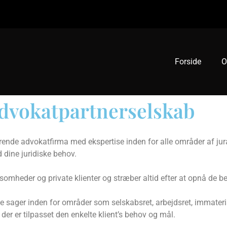
Forside
O
Advokatpartnerselskab
rende advokatfirma med ekspertise inden for alle områder af jur
d dine juridiske behov.
somheder og private klienter og stræber altid efter at opnå de bed
sager inden for områder som selskabsret, arbejdsret, immaterial
, der er tilpasset den enkelte klient’s behov og mål.