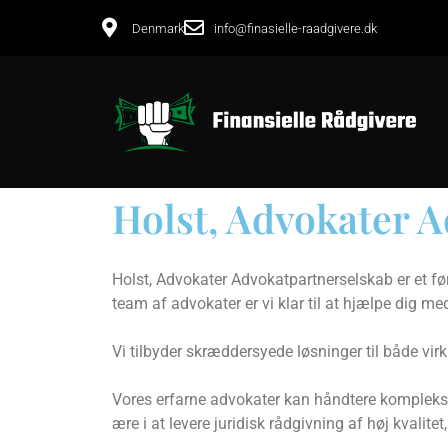
Denmark
info@finasielle-raadgivere.dk
Holst, Advokater 
Holst, Advokater Advokatpartnerselskab er et fø
team af advokater er vi klar til at hjælpe dig me
Vi tilbyder skræddersyede løsninger til både virk
Vores erfarne advokater kan håndtere komplekse 
ære i at levere juridisk rådgivning af høj kvalitet