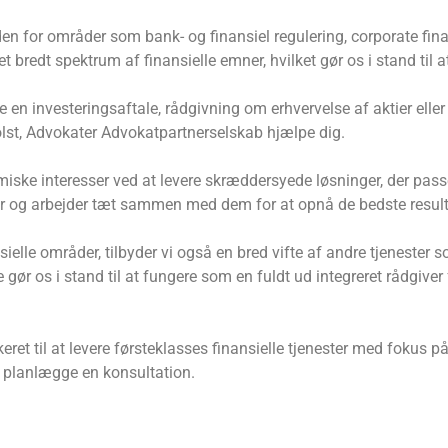
 inden for områder som bank- og finansiel regulering, corporate fi
et bredt spektrum af finansielle emner, hvilket gør os i stand 
re en investeringsaftale, rådgivning om erhvervelse af aktier el
Holst, Advokater Advokatpartnerselskab hjælpe dig.
miske interesser ved at levere skræddersyede løsninger, der passer
er og arbejder tæt sammen med dem for at opnå de bedste result
sielle områder, tilbyder vi også en bred vifte af andre tjenester 
 gør os i stand til at fungere som en fuldt ud integreret rådgive
et til at levere førsteklasses finansielle tjenester med fokus på 
r planlægge en konsultation.