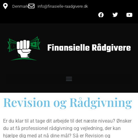
Denmark
info@finasielle-raadgivere.dk
Revision og Rådgivning
Er du klar til at tage dit arbejde til det næste niveau? Ønsker
du at få professionel rådgivning og vejledning, der kan
hjælpe dig med at nå dine mål? Så er Revision og