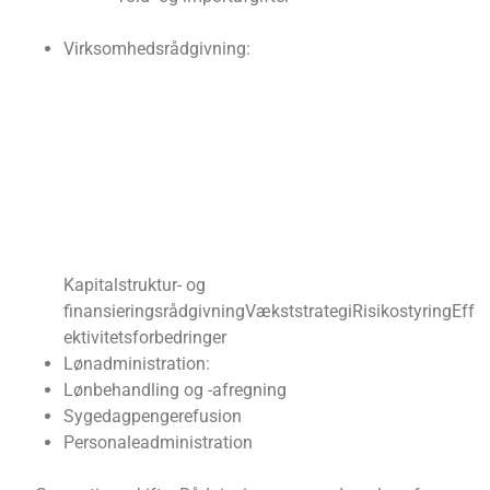
Virksomhedsrådgivning:
Kapitalstruktur- og
finansieringsrådgivning
Vækststrategi
Risikostyring
Eff
ektivitetsforbedringer
Lønadministration:
Lønbehandling og -afregning
Sygedagpengerefusion
Personaleadministration