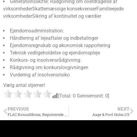
Generationsskifte:
Rådgivning om overdragelse af
virksomheder
Skattemæssige konsekvenser
Familieejede
virksomheder
Sikring af kontinuitet og værdier
Ejendomsadministration:
Håndtering af lejeaftaler og indbetalinger
Ejendomsregnskab og økonomisk rapportering
Teknisk vedligeholdelse og ejendomspleje
Konkurs- og insolvensrådgivning:
Rådgivning om konkurslovgivningen
Vurdering af insolvensrisiko
Vælg antal stjerner!
[Total:
0
Gennemsnit:
0
]
PREVIOUS
NEXT
FLAC Konsultfirma, Registrerede revisorer, offentligt godkendte revisorer
Aage & Povl Holm I/S