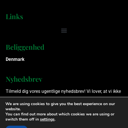
Links
Beliggenhed
Denmark
Nyhedsbrev
Tilmeld dig vores ugentlige nyhedsbrev! Vi lover, at vi ikke
spammer.
We are using cookies to give you the best experience on our
website.
You can find out more about which cookies we are using or
Ophavsret © 2023 Finansielle Rådgivere. Alle rettigheder
switch them off in
settings
.
forbeholdes.