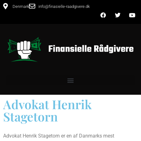
Denmark
info@finasielle-raadgivere.dk
Advokat Henrik
Stagetorn
Advokat Henrik Stagetorn er en af Danmarks mest