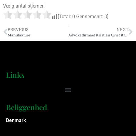
Vælg antal stjerner!
[Total:
0
Gennemsnit:
0
]
PREVIOUS
NEXT
Manufakture
Advokatfirmaet Kristian Qvist Krüger
Links
Beliggenhed
Denmark