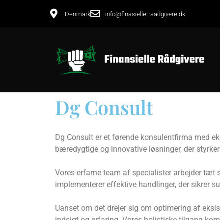
Denmark
info@finasielle-raadgivere.dk
Dg Consult
Dg Consult er et førende konsulentfirma med eks
bæredygtige og innovative løsninger, der styrk
Vores erfarne team af specialister arbejder tæt
implementerer effektive handlinger, der sikrer
Uanset om det drejer sig om optimering af eksist
indsigt og erfaring. Vores holistiske tilgang ko