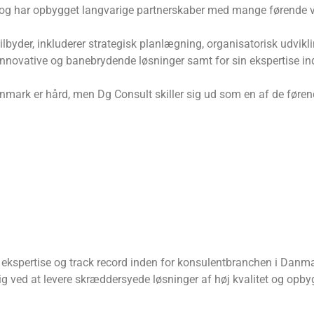
alitet og har opbygget langvarige partnerskaber med mange førend
ilbyder, inkluderer strategisk planlægning, organisatorisk udvik
e innovative og banebrydende løsninger samt for sin ekspertise i
ark er hård, men Dg Consult skiller sig ud som en af ​​de førend
 ekspertise og track record inden for konsulentbranchen i Dan
ig ved at levere skræddersyede løsninger af høj kvalitet og opby