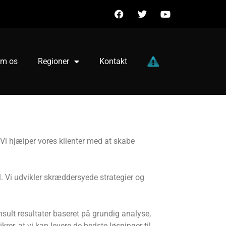
m os
Regioner
Kontakt
 Vi hjælper vores klienter med at skabe
. Vi udvikler skræddersyede strategier og
nsult resultater baseret på grundig analyse,
er, at vi kan levere de bedste løsninger til