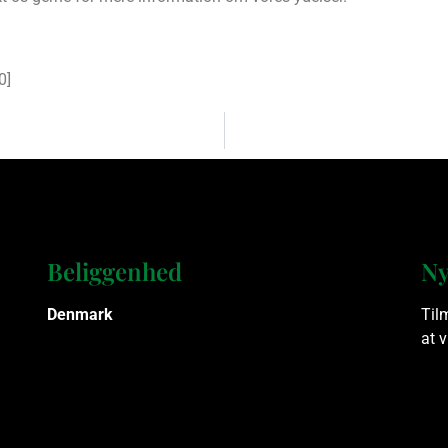
0
]
Beliggenhed
Ny
Denmark
Til
at 