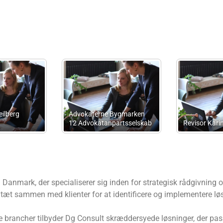
Lise
Advokatanpartsselsk
en
Advokatkontoret la Cour
Kj3c
Danmark, der specialiserer sig inden for strategisk rådgivning 
r tæt sammen med klienter for at identificere og implementere lø
e brancher tilbyder Dg Consult skræddersyede løsninger, der pas