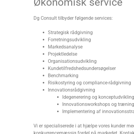
Økonomisk service
Dg Consult tilbyder følgende services:
Strategisk rådgivning
Forretningsudvikling
Markedsanalyse
Projektledelse
Organisationsudvikling
Kundetilfredshedsundersøgelser
Benchmarking
Risikostyring og compliance-rådgivning
Innovationsrådgivning
Idegenerering og konceptudviklin
Innovationsworkshops og trænin
Implementering af innovationsstra
Vi er specialiserede i at hjælpe vores kunder m
konkurrencemæssig fordel på markedet. Kontakt