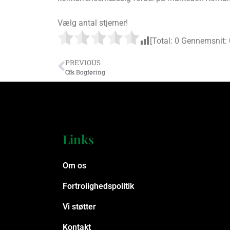
Vælg antal stjerner!
[Total:
0
Gennemsnit:
PREVIOUS
Cfk Bogføring
Links
Om os
Fortrolighedspolitik
Vi støtter
Kontakt