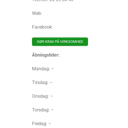
Web:
Facebook:
GØR KRAV PÅ VIRKSOMHED
Åbningstider:
Mandag: –
Tirsdag: –
Onsdag: –
Torsdag: –
Fredag: –