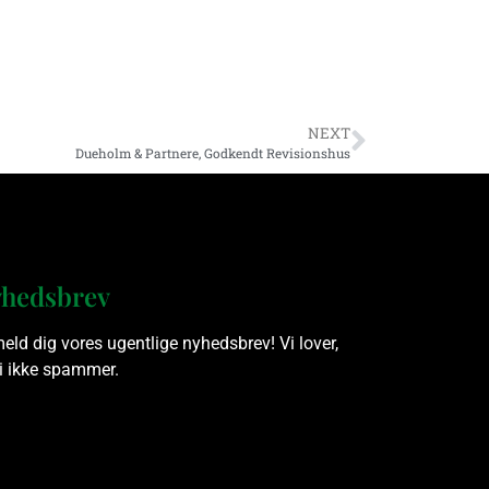
NEXT
Dueholm & Partnere, Godkendt Revisionshus
hedsbrev
meld dig vores ugentlige nyhedsbrev! Vi lover,
vi ikke spammer.