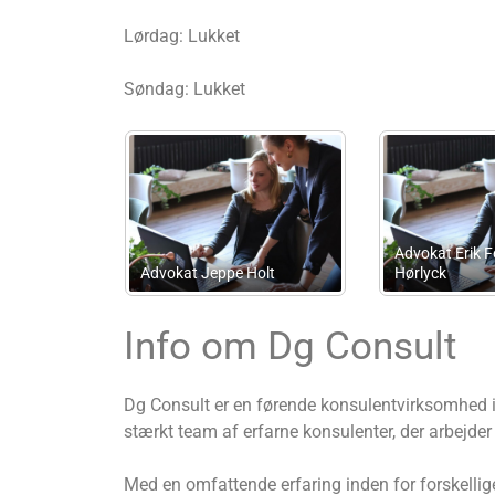
Lørdag: Lukket
Søndag: Lukket
Regnskabskontoret v/ 
ab
Revisor Karin Skovgård
Lotte Selåsdal Laurids
Info om Dg Consult
Dg Consult er en førende konsulentvirksomhed i 
stærkt team af erfarne konsulenter, der arbejde
Med en omfattende erfaring inden for forskellig