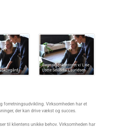
abet
Drachmann Advokater I/S
Hjulet’s Bogføringss
og forretningsudvikling. Virksomheden har et
sninger, der kan drive vækst og succes.
ser til klientens unikke behov. Virksomheden har