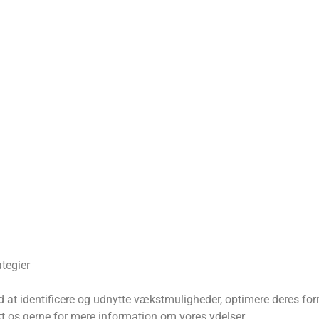
g
g
tegier
ed at identificere og udnytte vækstmuligheder, optimere deres fo
 os gerne for mere information om vores ydelser.