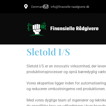
Denmark
info@finasielle-raadgivere.dk
Sletold I/S
Sletold I/S er en innovativ virksomhed, der lever
produktionsprocesser og opnå bæredygtig væks
Vores ekspertise ligger inden for automatisering
og reducerer omkostningerne ved produktionen.
Med vores dygtige team af ingeniører og tekniker
de specifikke krav og udfordringer i hver branch