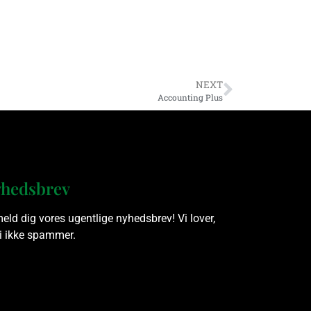
NEXT
Accounting Plus
hedsbrev
meld dig vores ugentlige nyhedsbrev! Vi lover,
vi ikke spammer.