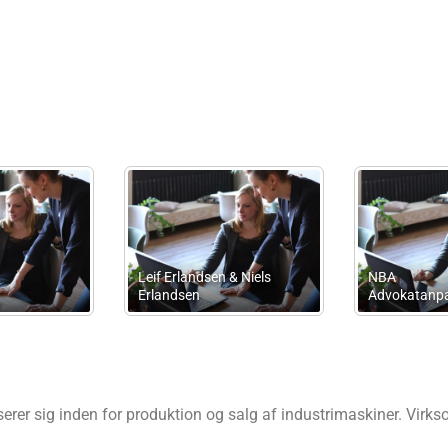
Brockstedt-
ss Partner
Excaliber 2_0
Advokatpart
iserer sig inden for produktion og salg af industrimaskiner. Vir