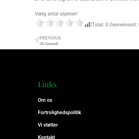
Vælg antal stjerner!
[Total:
0
Gennemsnit:
PREVIOUS
Jh Consult
Links
Om os
Fortrolighedspolitik
Vi støtter
Kontakt