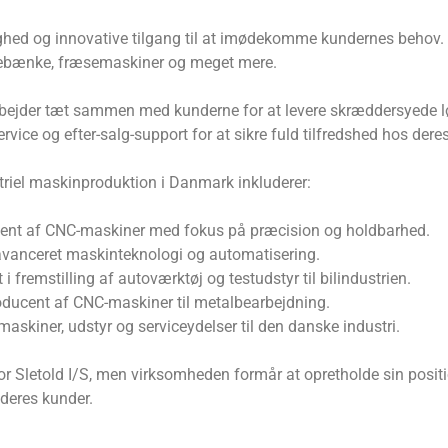
delighed og innovative tilgang til at imødekomme kundernes behov
ejebænke, fræsemaskiner og meget mere.
ejder tæt sammen med kunderne for at levere skræddersyede løsn
vice og efter-salg-support for at sikre fuld tilfredshed hos dere
striel maskinproduktion i Danmark inkluderer:
cent af CNC-maskiner med fokus på præcision og holdbarhed.
avanceret maskinteknologi og automatisering.
 fremstilling af autoværktøj og testudstyr til bilindustrien.
ucent af CNC-maskiner til metalbearbejdning.
kiner, udstyr og serviceydelser til den danske industri.
or Sletold I/S, men virksomheden formår at opretholde sin posi
l deres kunder.