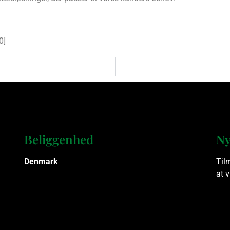
0
]
Beliggenhed
Ny
Denmark
Til
at 