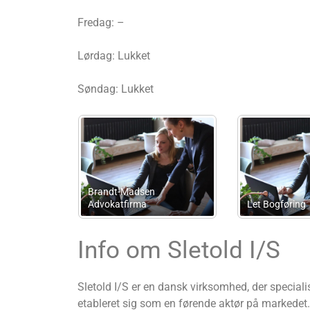
Fredag: –
Lørdag: Lukket
Søndag: Lukket
Niels
NBA
Advokatanpartsselskab
Gummer Busine
Info om Sletold I/S
Sletold I/S er en dansk virksomhed, der special
etableret sig som en førende aktør på markedet.