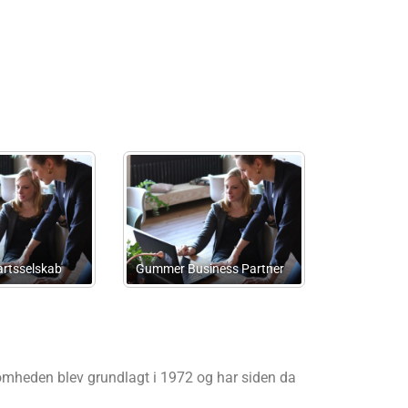
Kaalund
nerselskab
Advokat Morten Lau Smith
Advokat Ni
ksomheden blev grundlagt i 1972 og har siden da