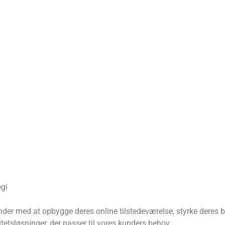
egi
kunder med at opbygge deres online tilstedeværelse, styrke deres
litetsløsninger, der passer til vores kunders behov.