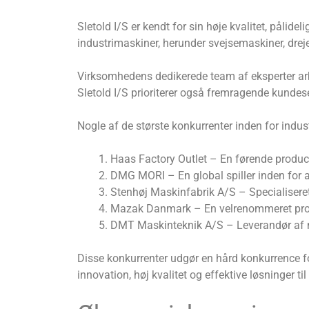
Sletold I/S er kendt for sin høje kvalitet, påli
industrimaskiner, herunder svejsemaskiner, dr
Virksomhedens dedikerede team af eksperter arb
Sletold I/S prioriterer også fremragende kundeser
Nogle af de største konkurrenter inden for indu
Haas Factory Outlet – En førende produ
DMG MORI – En global spiller inden for 
Stenhøj Maskinfabrik A/S – Specialiseret i
Mazak Danmark – En velrenommeret prod
DMT Maskinteknik A/S – Leverandør af mas
Disse konkurrenter udgør en hård konkurrence f
innovation, høj kvalitet og effektive løsninger ti