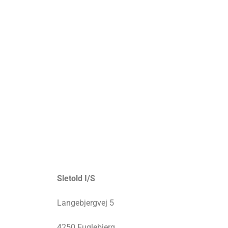
Sletold I/S
Langebjergvej 5
4250 Fuglebjerg