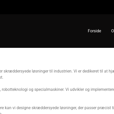
Forside
O
er skræddersyede løsninger til industrien. Vi er dedikeret til at
t.
, robotteknologi og specialmaskiner. Vi udvikler og implementere
e kan vi designe skræddersyede løsninger, der passer præcist til
e.