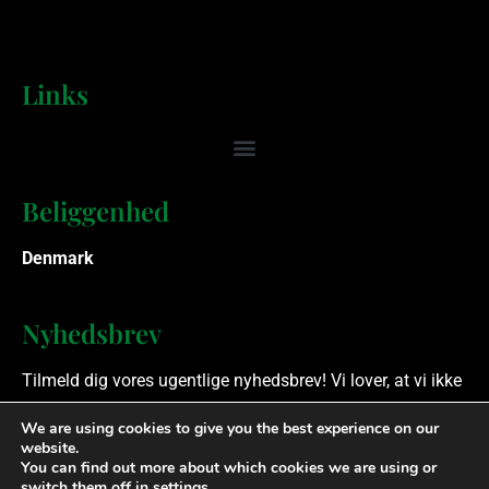
Links
Beliggenhed
Denmark
Nyhedsbrev
Tilmeld dig vores ugentlige nyhedsbrev! Vi lover, at vi ikke
spammer.
We are using cookies to give you the best experience on our
website.
You can find out more about which cookies we are using or
Ophavsret © 2023 Finansielle Rådgivere. Alle rettigheder
switch them off in
settings
.