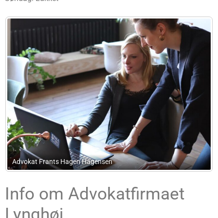
Mardahl Petersen Advokataktieselskab
Info om Advokatfirmaet
Lynghøj