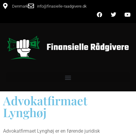
Denmark
info@finasielle-raadgivere.dk
Advokatfirmaet
Lynghøj
Advokatfirmaet Lynghøj er en førende juridisk