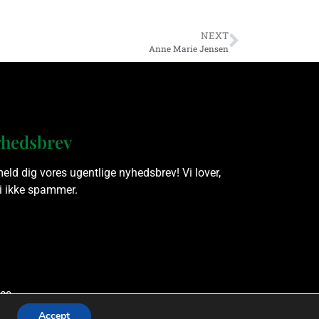
NEXT
Anne Marie Jensen
hedsbrev
meld dig vores ugentlige nyhedsbrev! Vi lover,
vi ikke spammer.
es.
Accept