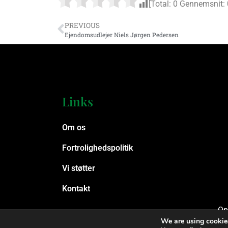
[Total:
0
Gennemsnit:
PREVIOUS
Ejendomsudlejer Niels Jørgen Pedersen
Links
Om os
Fortrolighedspolitik
Vi støtter
Kontakt
Op
We are using cookies