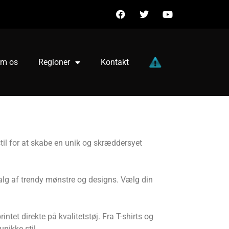
m os
Regioner
Kontakt
til for at skabe en unik og skræddersyet
dvalg af trendy mønstre og designs. Vælg din
ntet direkte på kvalitetstøj. Fra T-shirts og
unikke stil.