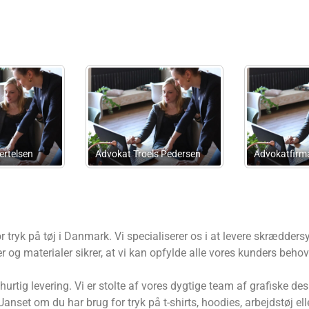
okater
Dejgard Steenfeldt
elskab
Advokater
Skattereviso
j
r tryk på tøj i Danmark. Vi specialiserer os i at levere skrædders
 og materialer sikrer, at vi kan opfylde alle vores kunders beho
g hurtig levering. Vi er stolte af vores dygtige team af grafiske de
 Uanset om du har brug for tryk på t-shirts, hoodies, arbejdstøj ell