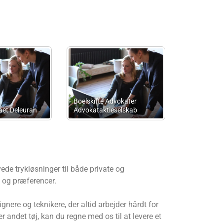
ren
Per Meldhedegaard Olsen
Eshoej Råd
yede trykløsninger til både private og
v og præferencer.
signere og teknikere, der altid arbejder hårdt for
er andet tøj, kan du regne med os til at levere et