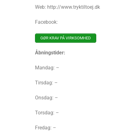
Web: http://www.tryktiltoej.dk
Facebook:
GØR KRAV PÅ VIRKSOMHED
Åbningstider:
Mandag: –
Tirsdag: –
Onsdag: –
Torsdag: –
Fredag: –