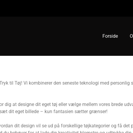
Forside
O
ryk til Tøj! Vi kombinerer den seneste teknologi med personlig s
for dig at designe dit eget tøj eller vælge mellem vores brede u
ndsæt dit eget billede – kun fantasien sætter grænser!
an dit design vil se ud på forskellige tøjkategorier og få det pri
vad du behøver for at lade din kreativitet blomstre og udtrykke din 