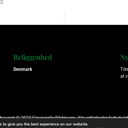
0
]
Beliggenhed
Ny
Denmark
Til
at 
havsret © 2023 Finansielle Rådgivere. Alle rettigheder forbehold
 to give you the best experience on our website.