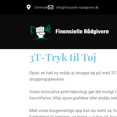
Denmark
info@finasielle-raadgivere.dk
3T-Tryk til Tøj
Oplev en helt ny måde at shoppe tøj på med 3T-T
shoppingoplevelse.
Vores innovative print-teknologi gør det muligt 
favoritfarve, tilføj sjove grafikker eller endda i
Med vores brugervenlige app kan du nemt se, hvord
hættetrøjer til leggings og kjoler – vi har alt, h