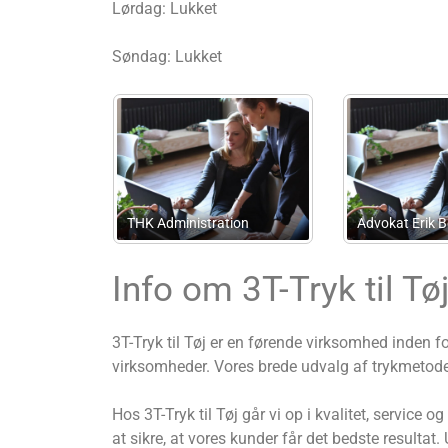
Lørdag: Lukket
Søndag: Lukket
Boelskifte Adv
Pedersen
Advokatfirmaet Deleuran
Advokatakties
Info om 3T-Tryk til Tø
3T-Tryk til Tøj er en førende virksomhed inden fo
virksomheder. Vores brede udvalg af trykmetoder
Hos 3T-Tryk til Tøj går vi op i kvalitet, service o
at sikre, at vores kunder får det bedste resultat.