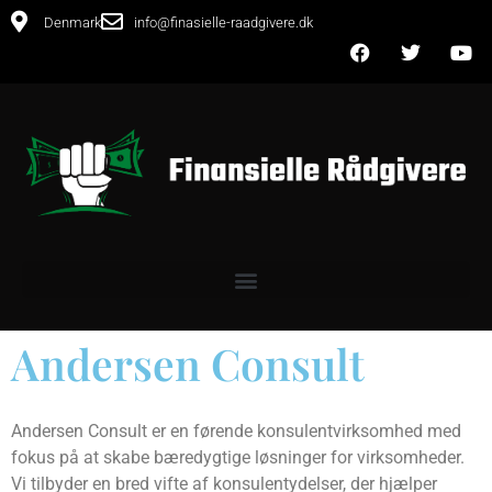
Denmark
info@finasielle-raadgivere.dk
Andersen Consult
Andersen Consult er en førende konsulentvirksomhed med
fokus på at skabe bæredygtige løsninger for virksomheder.
Vi tilbyder en bred vifte af konsulentydelser, der hjælper