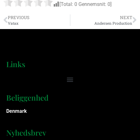
[Total:
0
Gennemsnit:
0
]
PREVIOUS
NEXT
Vatax
Andersen Production
Links
Beliggenhed
Denmark
Nyhedsbrev