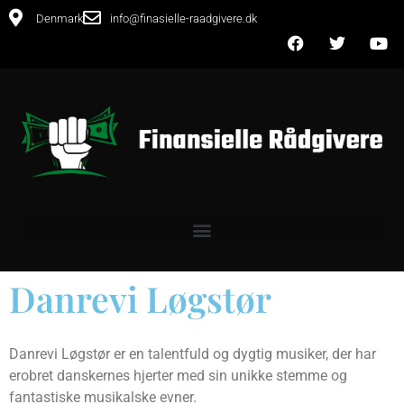
Denmark
info@finasielle-raadgivere.dk
Danrevi Løgstør
Danrevi Løgstør er en talentfuld og dygtig musiker, der har
erobret danskernes hjerter med sin unikke stemme og
fantastiske musikalske evner.