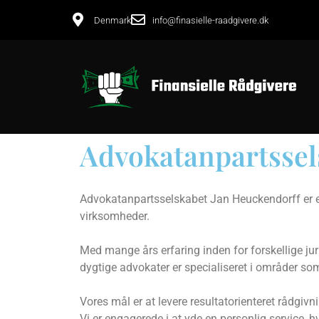
Denmark
info@finasielle-raadgivere.dk
Advokatanpartssel
Advokatanpartsselskabet Jan Heuckendorff er et 
virksomheder.
Med mange års erfaring inden for forskellige ju
dygtige advokater er specialiseret i områder so
Vores mål er at levere resultatorienteret rådgivni
Vi er engagerede i at yde en personlig service,