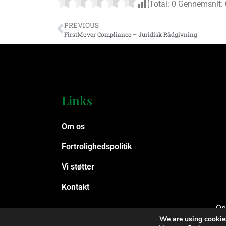
[Total:
0
Gennemsnit:
PREVIOUS
FirstMover Compliance – Juridisk Rådgivning
Links
Om os
Fortrolighedspolitik
Vi støtter
Kontakt
Op
We are using cookies