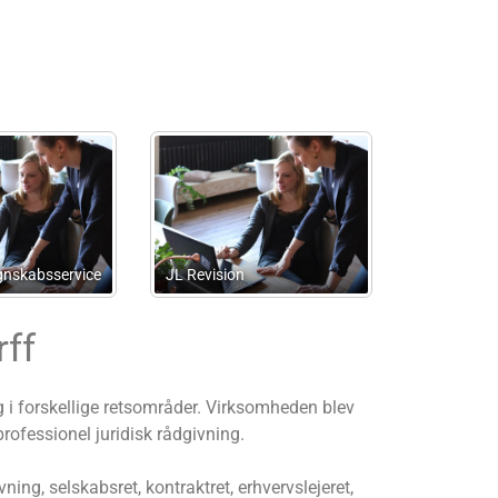
-
Pha Revision Registreret
Revisionsvirksomhed
Advokaterne Besser
ff
i forskellige retsområder. Virksomheden blev
rofessionel juridisk rådgivning.
ng, selskabsret, kontraktret, erhvervslejeret,