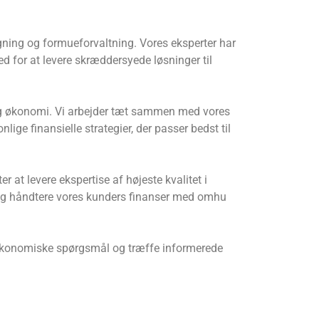
gning og formueforvaltning. Vores eksperter har
d for at levere skræddersyede løsninger til
v og økonomi. Vi arbejder tæt sammen med vores
lige finansielle strategier, der passer bedst til
r at levere ekspertise af højeste kvalitet i
er og håndtere vores kunders finanser med omhu
 økonomiske spørgsmål og træffe informerede