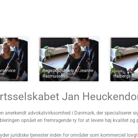
Advokatfirmaet Fisch
ADVODAN Sekretariat
Thomsen
rtsselskabet Jan Heuckendor
 anerkendt advokatvirksomhed i Danmark, der specialiserer sig 
eringen opnået en fremragende ry for at levere høj kvalitet og p
er juridiske tjenester inden for områder som kommerciel lovgivni