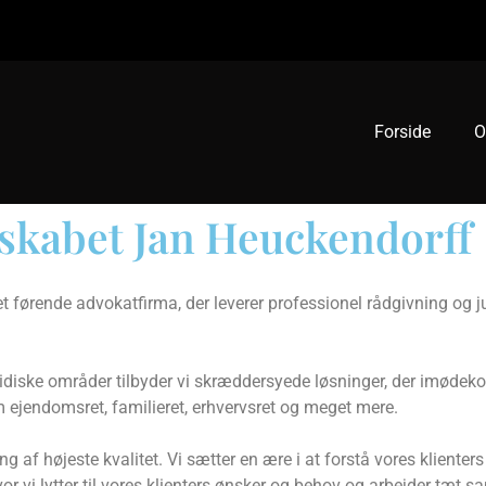
Forside
O
skabet Jan Heuckendorff
førende advokatfirma, der leverer professionel rådgivning og jur
ridiske områder tilbyder vi skræddersyede løsninger, der imødek
m ejendomsret, familieret, erhvervsret og meget mere.
ng af højeste kvalitet. Vi sætter en ære i at forstå vores kliente
 hvor vi lytter til vores klienters ønsker og behov og arbejder 