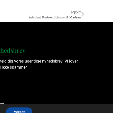
NEXT
Advokat, Partner Johnny H. Madsen
hedsbrev
meld dig vores ugentlige nyhedsbrev! Vi lover,
vi ikke spammer.
es.
Accept