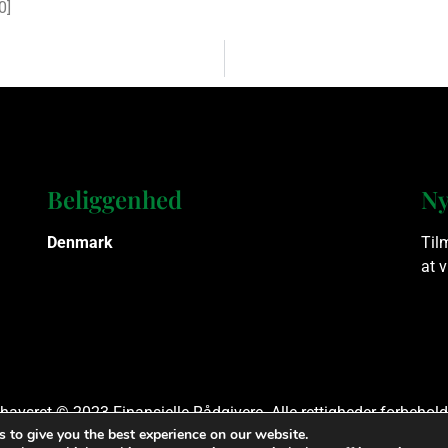
0
]
Beliggenhed
Ny
Denmark
Til
at 
havsret © 2023 Finansielle Rådgivere. Alle rettigheder forbehold
 to give you the best experience on our website.