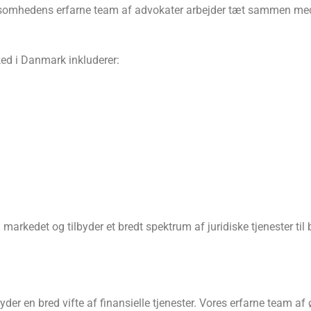
omhedens erfarne team af advokater arbejder tæt sammen med kl
ked i Danmark inkluderer:
kedet og tilbyder et bredt spektrum af juridiske tjenester til b
er en bred vifte af finansielle tjenester. Vores erfarne team a