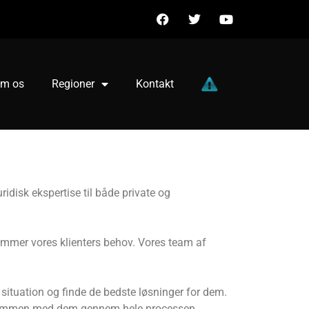
m os
Regioner
Kontakt
idisk ekspertise til både private og
ommer vores klienters behov. Vores team af
rs situation og finde de bedste løsninger for dem.
tæt sammen med dem gennem hele processen.