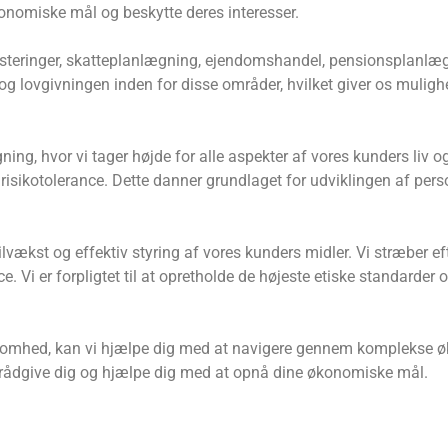
onomiske mål og beskytte deres interesser.
vesteringer, skatteplanlægning, ejendomshandel, pensionsplanlæ
g lovgivningen inden for disse områder, hvilket giver os mulighe
gning, hvor vi tager højde for alle aspekter af vores kunders li
risikotolerance. Dette danner grundlaget for udviklingen af ​​person
vækst og effektiv styring af vores kunders midler. Vi stræber efte
e. Vi er forpligtet til at opretholde de højeste etiske standard
irksomhed, kan vi hjælpe dig med at navigere gennem komplekse
 at rådgive dig og hjælpe dig med at opnå dine økonomiske mål.