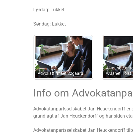
Lørdag: Lukket
Søndag: Lukket
ne
Halbergs Regnskabsservice
JL Revision
Info om Advokatanpa
Advokatanpartsselskabet Jan Heuckendorff er en
grundlagt af Jan Heuckendorff og har siden etabl
Advokatanpartsselskabet Jan Heuckendorff tilbyd