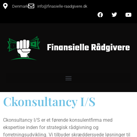
Denmark
info@finasielle-raadgivere.dk
Ckonsultancy I/S
Ckonsultancy I/S er et førende konsulentfirma med
ekspertise inden for strategisk rådgivning og
forretningsudvikling. Vi tilbyder skræddersyede løsninger til