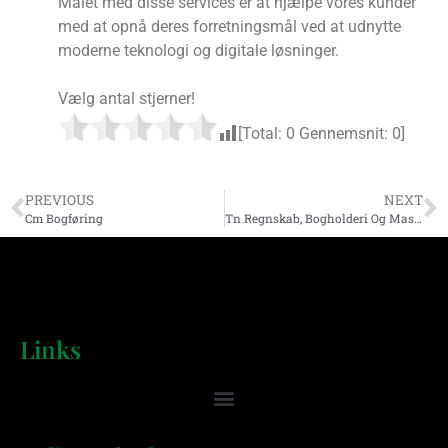
Målet med disse services er at hjælpe vores kunder
med at opnå deres forretningsmål ved at udnytte
moderne teknologi og digitale løsninger.
Vælg antal stjerner!
[Total:
0
Gennemsnit:
0
]
PREVIOUS
NEXT
Cm Bogføring
Tn Regnskab, Bogholderi Og Massage
Links