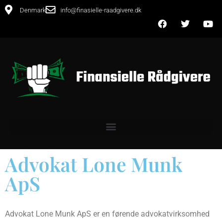
Denmark
info@finasielle-raadgivere.dk
Advokat Lone Munk
ApS
Advokat Lone Munk ApS er en førende advokatvirksomhed