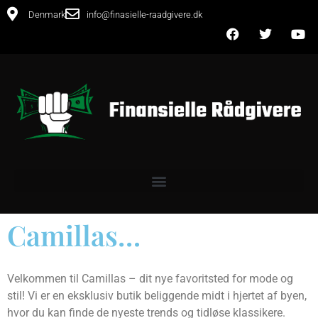
Denmark
info@finasielle-raadgivere.dk
Camillas…
Velkommen til Camillas – dit nye favoritsted for mode og
stil! Vi er en eksklusiv butik beliggende midt i hjertet af byen,
hvor du kan finde de nyeste trends og tidløse klassikere.