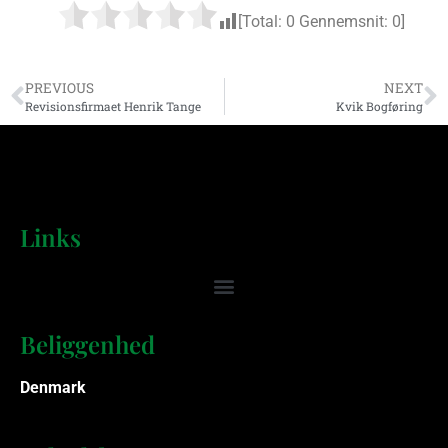
[Total:
0
Gennemsnit:
0
]
PREVIOUS
NEXT
Revisionsfirmaet Henrik Tange
Kvik Bogføring
Links
Beliggenhed
Denmark