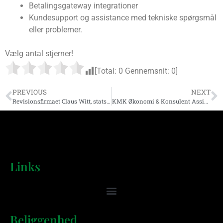
Betalingsgateway integrationer
Kundesupport og assistance med tekniske spørgsmål
eller problemer.
Vælg antal stjerner!
[Total:
0
Gennemsnit:
0
]
PREVIOUS
NEXT
Revisionsfirmaet Claus Witt, statsautoriseret revisor
KMK Økonomi & Konsulent Assistance
Links
Beliggenhed