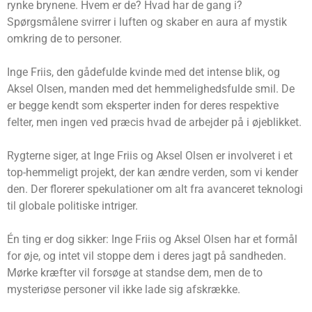
rynke brynene. Hvem er de? Hvad har de gang i?
Spørgsmålene svirrer i luften og skaber en aura af mystik
omkring de to personer.
Inge Friis, den gådefulde kvinde med det intense blik, og
Aksel Olsen, manden med det hemmelighedsfulde smil. De
er begge kendt som eksperter inden for deres respektive
felter, men ingen ved præcis hvad de arbejder på i øjeblikket.
Rygterne siger, at Inge Friis og Aksel Olsen er involveret i et
top-hemmeligt projekt, der kan ændre verden, som vi kender
den. Der florerer spekulationer om alt fra avanceret teknologi
til globale politiske intriger.
Én ting er dog sikker: Inge Friis og Aksel Olsen har et formål
for øje, og intet vil stoppe dem i deres jagt på sandheden.
Mørke kræfter vil forsøge at standse dem, men de to
mysteriøse personer vil ikke lade sig afskrække.