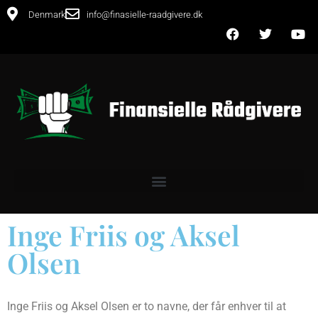
Denmark
info@finasielle-raadgivere.dk
Inge Friis og Aksel
Olsen
Inge Friis og Aksel Olsen er to navne, der får enhver til at