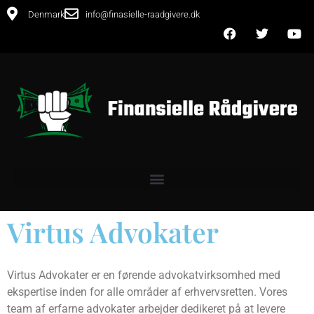
Denmark
info@finasielle-raadgivere.dk
Virtus Advokater
Virtus Advokater er en førende advokatvirksomhed med
ekspertise inden for alle områder af erhvervsretten. Vores
team af erfarne advokater arbejder dedikeret på at levere