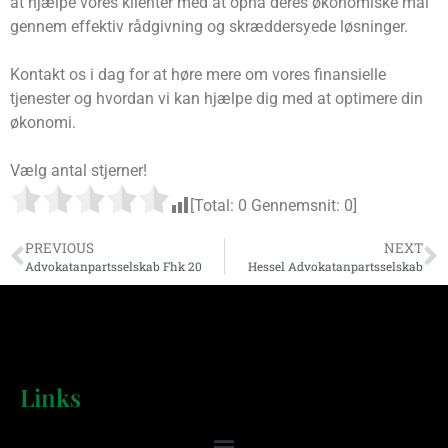
at hjælpe vores klienter med at opnå deres økonomiske mål
gennem effektiv rådgivning og skræddersyede løsninger.
Kontakt os i dag for at høre mere om vores finansielle
tjenester og hvordan vi kan hjælpe dig med at optimere din
økonomi.
Vælg antal stjerner!
[Total:
0
Gennemsnit:
0
]
PREVIOUS
NEXT
Advokatanpartsselskab Fhk 20
Hessel Advokatanpartsselskab
Links