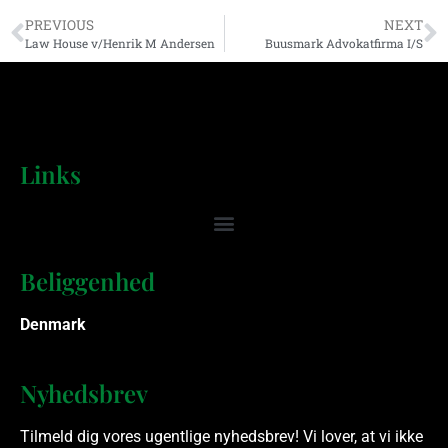
PREVIOUS
NEXT
Law House v/Henrik M Andersen
Buusmark Advokatfirma I/S
Links
Beliggenhed
Denmark
Nyhedsbrev
Tilmeld dig vores ugentlige nyhedsbrev! Vi lover, at vi ikke