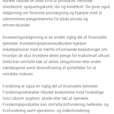
Banker tilbyder en bred vifte af produkter, herunder
checkkonti, opsparingskonti, lån og kreditkort. De giver også
rådgivning om finansiel planlægning og hjælper med at
administrere pengestrømme for både private og
erhvervskunder.
Investeringsrådgivning er en anden vigtig del af finansielle
tjenester. Investeringstjenesteudbydere hjælper
enkeltpersoner med at træffe informerede beslutninger om,
hvordan de skal investere deres penge for maksimalt afkast.
Dette kan omfatte køb af aktier, obligationer eller andre
værdipapirer samt diversificering af porteføljer for at
mindske risikoen.
Forsikring er også en vigtig del af finansielle tjenester.
Forsikringsselskaber tilbyder beskyttelse mod forskellige
risici såsom sygdom, skade eller tab af ejendele.
Forsikringsprodukter kan omfatte bilforsikring, helbreds- og
livsforsikring samt ejendoms- og indboforsikring.