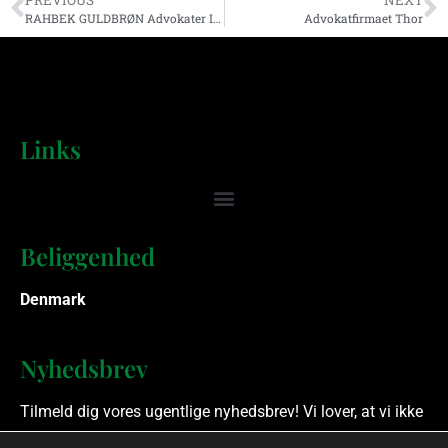
PREVIOUS
NEXT
RAHBEK GULDBRØN Advokater I/S
Advokatfirmaet Thor
Links
Beliggenhed
Denmark
Nyhedsbrev
Tilmeld dig vores ugentlige nyhedsbrev! Vi lover, at vi ikke
spammer.