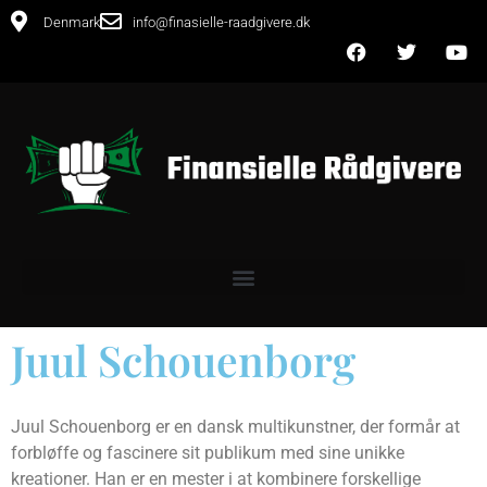
Denmark
info@finasielle-raadgivere.dk
Juul Schouenborg
Juul Schouenborg er en dansk multikunstner, der formår at
forbløffe og fascinere sit publikum med sine unikke
kreationer. Han er en mester i at kombinere forskellige