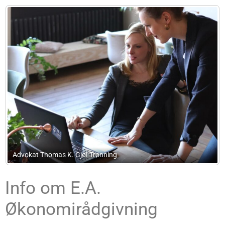
Grosen & Svith Advokater I/S
Info om E.A.
Økonomirådgivning