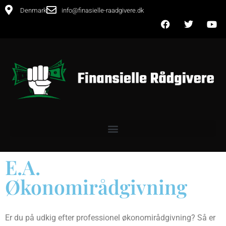
Denmark
info@finasielle-raadgivere.dk
E.A.
Økonomirådgivning
Er du på udkig efter professionel økonomirådgivning? Så er