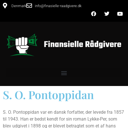
Denmark
info@finasielle-raadgivere.dk
S. O. Pontoppidan
S. O. Pontoppidan var en dansk forfatter, der levede fra 1857
til 1943. Han er bedst kendt for sin roman Lykke-Per, som
blev udgivet i 1898 og er blevet betragtet som et af hans