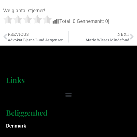
Vælg antal stjerner!
[Total:
0
Gennemsnit:
0
]
PREVIOUS
NEXT
Advokat Bjarne Lund Jørgensen
Marie Wieses Mindefond
Links
Beliggenhed
Denmark