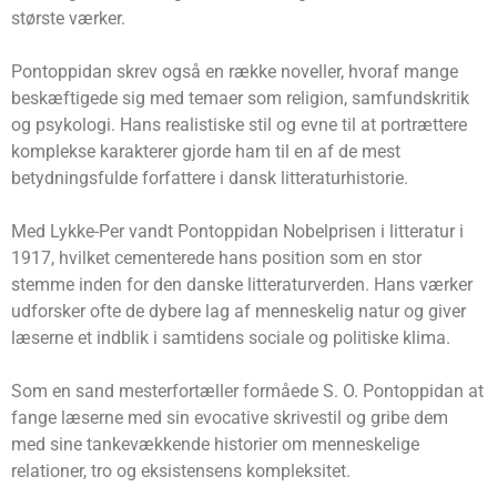
største værker.
Pontoppidan skrev også en række noveller, hvoraf mange
beskæftigede sig med temaer som religion, samfundskritik
og psykologi. Hans realistiske stil og evne til at portrættere
komplekse karakterer gjorde ham til en af ​​de mest
betydningsfulde forfattere i dansk litteraturhistorie.
Med Lykke-Per vandt Pontoppidan Nobelprisen i litteratur i
1917, hvilket cementerede hans position som en stor
stemme inden for den danske litteraturverden. Hans værker
udforsker ofte de dybere lag af menneskelig natur og giver
læserne et indblik i samtidens sociale og politiske klima.
Som en sand mesterfortæller formåede S. O. Pontoppidan at
fange læserne med sin evocative skrivestil og gribe dem
med sine tankevækkende historier om menneskelige
relationer, tro og eksistensens kompleksitet.