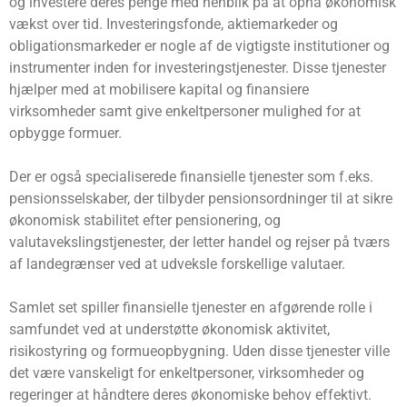
og investere deres penge med henblik på at opnå økonomisk
vækst over tid. Investeringsfonde, aktiemarkeder og
obligationsmarkeder er nogle af de vigtigste institutioner og
instrumenter inden for investeringstjenester. Disse tjenester
hjælper med at mobilisere kapital og finansiere
virksomheder samt give enkeltpersoner mulighed for at
opbygge formuer.
Der er også specialiserede finansielle tjenester som f.eks.
pensionsselskaber, der tilbyder pensionsordninger til at sikre
økonomisk stabilitet efter pensionering, og
valutavekslingstjenester, der letter handel og rejser på tværs
af landegrænser ved at udveksle forskellige valutaer.
Samlet set spiller finansielle tjenester en afgørende rolle i
samfundet ved at understøtte økonomisk aktivitet,
risikostyring og formueopbygning. Uden disse tjenester ville
det være vanskeligt for enkeltpersoner, virksomheder og
regeringer at håndtere deres økonomiske behov effektivt.