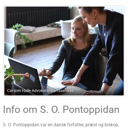
AM Advokatholdingselskab ApS
Info om S. O. Pontoppidan
S. O. Pontoppidan var en dansk forfatter, præst og biskop,